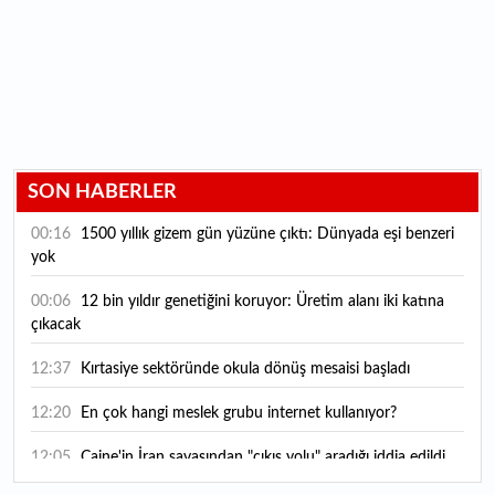
SON HABERLER
00:16
1500 yıllık gizem gün yüzüne çıktı: Dünyada eşi benzeri
yok
00:06
12 bin yıldır genetiğini koruyor: Üretim alanı iki katına
çıkacak
12:37
Kırtasiye sektöründe okula dönüş mesaisi başladı
12:20
En çok hangi meslek grubu internet kullanıyor?
12:05
Caine'in İran savaşından "çıkış yolu" aradığı iddia edildi