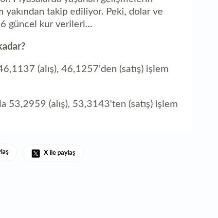
m yakından takip ediliyor. Peki, dolar ve
 güncel kur verileri...
kadar?
46,1137 (alış), 46,1257'den (satış) işlem
la 53,2959 (alış), 53,3143'ten (satış) işlem
ylaş
X ile paylaş