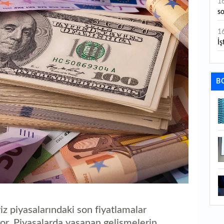
1
s
1
İş
1
aç
B
1
ge
1
1
li
1
ba
1
z piyasalarındaki son fiyatlamalar
ku
yor. Piyasalarda yaşanan gelişmelerin