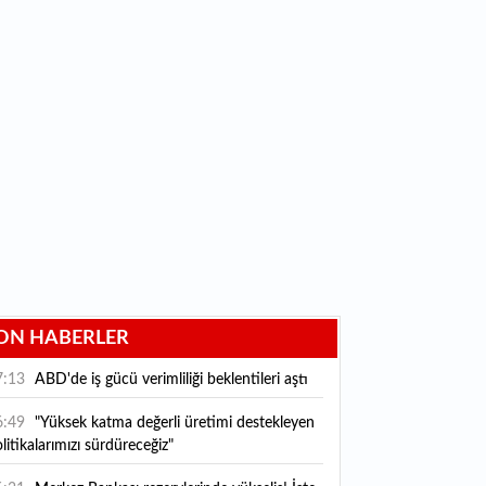
ON HABERLER
7:13
ABD'de iş gücü verimliliği beklentileri aştı
6:49
"Yüksek katma değerli üretimi destekleyen
litikalarımızı sürdüreceğiz"