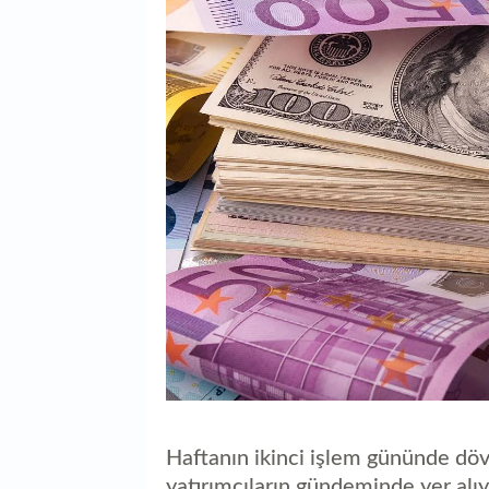
Haftanın ikinci işlem gününde dövi
yatırımcıların gündeminde yer alı