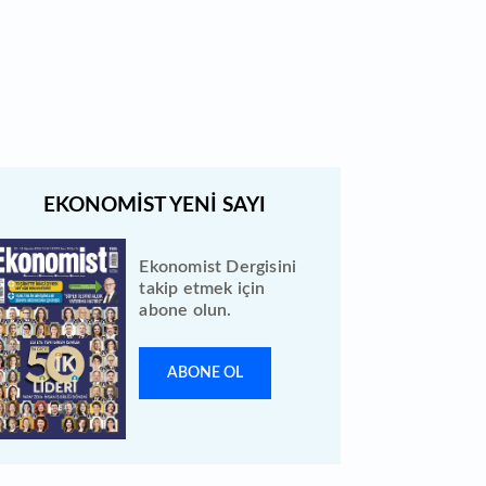
Bewen Enerji halka arzı ileri bir
tarihe ertelendi
Ekonomist Dergisini
takip etmek için
abone olun.
ABONE OL