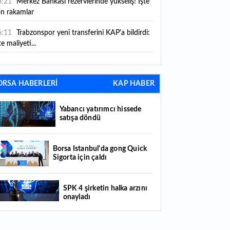
6:21
Merkez Bankası rezervlerinde yükseliş! İşte
on rakamlar
6:11
Trabzonspor yeni transferini KAP'a bildirdi:
te maliyeti...
6:09
TMO 2026-2027 fındık alım fiyatlarını
ıkladı!
ORSA HABERLERİ
KAP HABER
5:59
Bankacılık sektörünün toplam mevduatı
riledi
Yabancı yatırımcı hissede
satışa döndü
5:07
Yabancı yatırımcı hissede satışa döndü
4:39
KKM'de düşüş sürüyor: Bakiye 157 milyon
Borsa İstanbul'da gong Quick
Sigorta için çaldı
raya geriledi
4:29
Türkiye'de her 4 kişiden 3'ü internet
SPK 4 şirketin halka arzını
nkacılığı kullanıyor
onayladı
4:26
Türkiye'nin 2026 dijital karnesi: En çok
llanılan ilk 3 uygulama hangileri oldu?
Borsada hisseleri yüzde 375