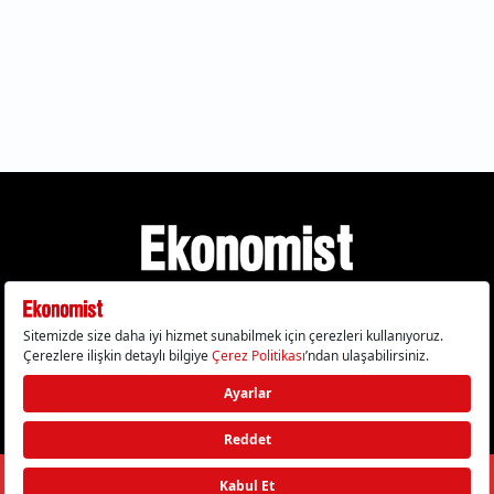
Gizlilik Politikası
Çerez Politikası
Çerezleri Sıfırla
KVKK Metni
Künye
İletişim
© 2026 Ekonomist - Tüm hakları saklıdır.