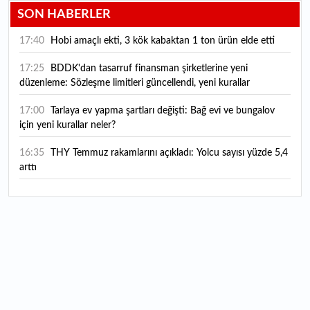
SON HABERLER
17:40
Hobi amaçlı ekti, 3 kök kabaktan 1 ton ürün elde etti
17:25
BDDK'dan tasarruf finansman şirketlerine yeni
düzenleme: Sözleşme limitleri güncellendi, yeni kurallar
yürürlüğe girdi
17:00
Tarlaya ev yapma şartları değişti: Bağ evi ve bungalov
için yeni kurallar neler?
16:35
THY Temmuz rakamlarını açıkladı: Yolcu sayısı yüzde 5,4
arttı
16:27
Piyasaların beklediği veri geldi: ABD tarım dışı istihdam
rakamları açıklandı
16:24
Çitlekçi halka arz oluyor: Talep toplama tarihi ve hisse
fiyatı belli oldu
16:10
ABD Başkanı Trump, İran'ın anlaşma yapmak istediğini
savundu