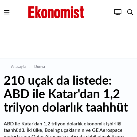
Anasayfa
Dünya
210 uçak da listede:
ABD ile Katar'dan 1,2
trilyon dolarlık taahhüt
ABD ile Katar'dan 1,2 trilyon dolarlık ekonomik işbirliği
taahhüdü. İki ülke, Boeing uçaklarının ve GE Aerospace
motorlarının Qatar Airways'e satışı da dahil olmak üzere