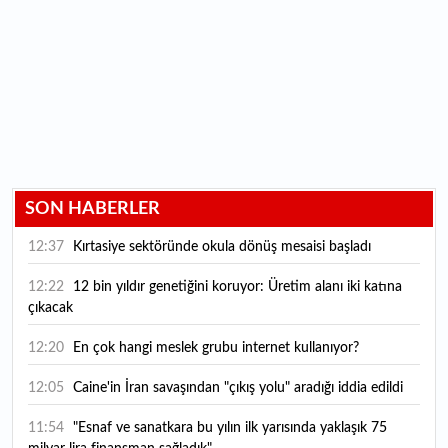
SON HABERLER
12:37
Kırtasiye sektöründe okula dönüş mesaisi başladı
12:22
12 bin yıldır genetiğini koruyor: Üretim alanı iki katına
çıkacak
12:20
En çok hangi meslek grubu internet kullanıyor?
12:05
Caine'in İran savaşından "çıkış yolu" aradığı iddia edildi
11:54
"Esnaf ve sanatkara bu yılın ilk yarısında yaklaşık 75