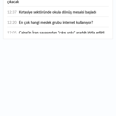
çıkacak
12:37
Kırtasiye sektöründe okula dönüş mesaisi başladı
12:20
En çok hangi meslek grubu internet kullanıyor?
12:05
Caine'in İran savaşından "çıkış yolu" aradığı iddia edildi
11:54
"Esnaf ve sanatkara bu yılın ilk yarısında yaklaşık 75
milyar lira finansman sağladık"
11:52
Yaratıcılık ve ticaret bir araya geldi: İşte İstanbul'un yeni
girişimcilik alanı
11:35
Alarko Holding'den stratejik satın alma: Carrier'ın
paylarının tamamını devralıyor
11:34
Turizmcilerin yüzünü güldüren hareketlilik: Festival
bölgeye canlılık getirdi
11:23
Küresel piyasalarda yeni haftada takip edilecek 4 gelişme
hangileri olacak?