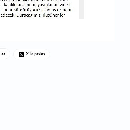
ylaş
X ile paylaş