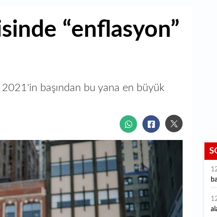
inde “enflasyon”
a, 2021'in başından bu yana en büyük
S
1
ba
1
al