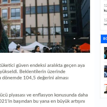
1
ku
1
id
1
B
ya
1
İs
1
üketici güven endeksi aralıkta geçen aya
Ca
yükseldi. Beklentilerin üzerinde
bu dönemde 104,5 değerini alması
1
Fe
1
ş gücü piyasası ve enflasyon konusunda daha
ed
021'in başından bu yana en büyük artışını