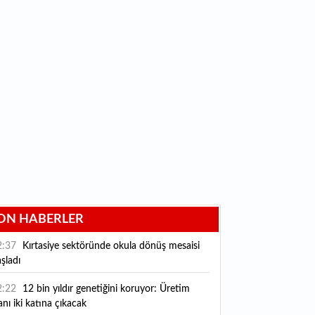
ON HABERLER
2:37
Kırtasiye sektöründe okula dönüş mesaisi
şladı
2:22
12 bin yıldır genetiğini koruyor: Üretim
anı iki katına çıkacak