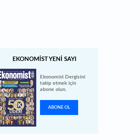
Türk Hava Yolları 2026 ilk yarı
bilanço verilerini KAP'a bildirdi
Ekonomist Dergisini
takip etmek için
abone olun.
ABONE OL