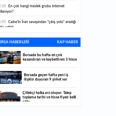
2:20
En çok hangi meslek grubu internet
llanıyor?
2:05
Caine'in İran savaşından "çıkış yolu" aradığı
dia edildi
1:54
"Esnaf ve sanatkara bu yılın ilk yarısında
ORSA HABERLERİ
KAP HABER
klaşık 75 milyar lira finansman sağladık"
1:52
Yaratıcılık ve ticaret bir araya geldi: İşte
Borsada bu hafta en çok
tanbul'un yeni girişimcilik alanı
kazandıran ve kaybettiren 3 hisse
1:35
Alarko Holding'den stratejik satın alma:
rrier'ın paylarının tamamını devralıyor
Borsada geçen hafta yeni iş
ilişkisi duyuran 9 şirket var
1:34
Turizmcilerin yüzünü güldüren hareketlilik:
stival bölgeye canlılık getirdi
Çitlekçi halka arz oluyor: Talep
toplama tarihi ve hisse fiyatı belli
1:23
Küresel piyasalarda yeni haftada takip
oldu
ilecek 4 gelişme hangileri olacak?
Türker VEYAŞ halka arzında talep