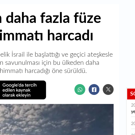
 daha fazla füze
mmatı harcadı
k İsrail ile başlattığı ve geçici ateşkesle
l'in savunulması için bu ülkeden daha
himmatı harcadığı öne sürüldü.
S
2
y
2