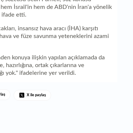
 hem İsrail'in hem de ABD'nin İran'a yönelik
 ifade etti.
akları, insansız hava aracı (İHA) karşıtı
iş hava ve füze savunma yeteneklerini azami
nden konuya ilişkin yapılan açıklamada da
ne, hazırlığına, ortak çıkarlarına ve
ı yok." ifadelerine yer verildi.
ylaş
X ile paylaş