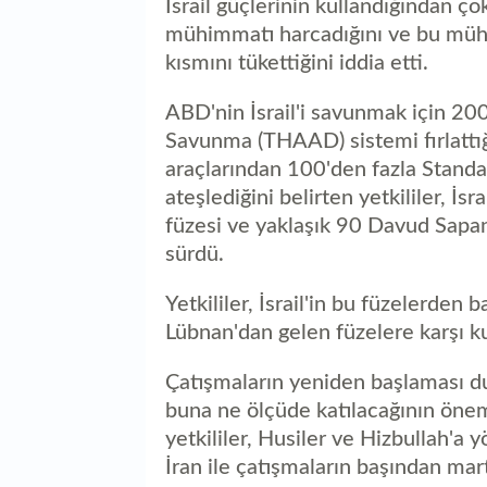
İsrail güçlerinin kullandığından ç
mühimmatı harcadığını ve bu mühi
kısmını tükettiğini iddia etti.
ABD'nin İsrail'i savunmak için 200
Savunma (THAAD) sistemi fırlattı
araçlarından 100'den fazla Standa
ateşlediğini belirten yetkililer, İs
füzesi ve yaklaşık 90 Davud Sapanı 
sürdü.
Yetkililer, İsrail'in bu füzelerden 
Lübnan'dan gelen füzelere karşı kul
Çatışmaların yeniden başlaması d
buna ne ölçüde katılacağının öneml
yetkililer, Husiler ve Hizbullah'a y
İran ile çatışmaların başından ma