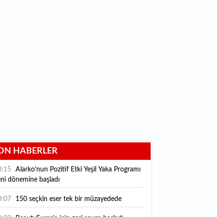
ON HABERLER
0:15
Alarko’nun Pozitif Etki Yeşil Yaka Programı
eni dönemine başladı
0:07
150 seçkin eser tek bir müzayedede