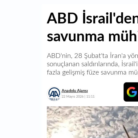
ABD İsrail'den
savunma mühi
ABD'nin, 28 Şubat'ta İran'a yöneli
sonuçlanan saldırılarında, İsrai
fazla gelişmiş füze savunma mü
Anadolu Ajansı
22 Mayıs 2026 | 11:11