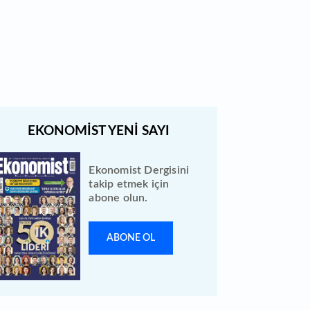
Borsa İstanbul'da gong Kardemir
Çelik için çaldı
Ekonomist Dergisini
takip etmek için
abone olun.
ABONE OL