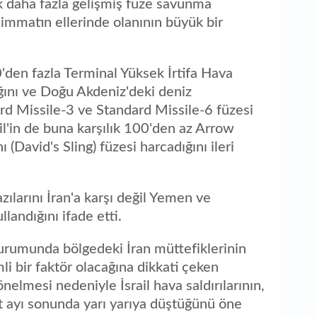
ok daha fazla gelişmiş füze savunma
mmatın ellerinde olanının büyük bir
'den fazla Terminal Yüksek İrtifa Hava
ğını ve Doğu Akdeniz'deki deniz
rd Missile-3 ve Standard Missile-6 füzesi
rail'in de buna karşılık 100'den az Arrow
(David's Sling) füzesi harcadığını ileri
bazılarını İran'a karşı değil Yemen ve
landığını ifade etti.
urumunda bölgedeki İran müttefiklerinin
i bir faktör olacağına dikkati çeken
önelmesi nedeniyle İsrail hava saldırılarının,
rt ayı sonunda yarı yarıya düştüğünü öne