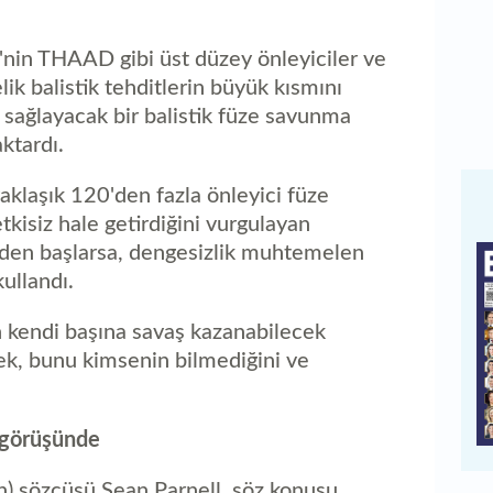
D'nin THAAD gibi üst düzey önleyiciler ve
lik balistik tehditlerin büyük kısmını
 sağlayacak bir balistik füze savunma
ktardı.
aklaşık 120'den fazla önleyici füze
 etkisiz hale getirdiğini vurgulayan
eniden başlarsa, dengesizlik muhtemelen
kullandı.
'in kendi başına savaş kazanabilecek
ek, bunu kimsenin bilmediğini ve
ı görüşünde
) sözcüsü Sean Parnell, söz konusu