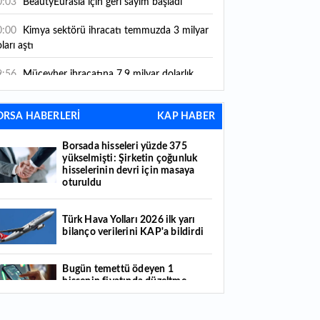
0:03
BeautyEurasia için geri sayım başladı
0:00
Kimya sektörü ihracatı temmuzda 3 milyar
ları aştı
9:56
Mücevher ihracatına 7,9 milyar dolarlık
tkı
ORSA HABERLERİ
KAP HABER
8:21
Güç elektroniğinde küresel oyun kurucu
mayı hedefliyor
Borsada hisseleri yüzde 375
yükselmişti: Şirketin çoğunluk
7:38
ABD'den 125 milyar dolarlık tahvil ihracı:
hisselerinin devri için masaya
ale takvimi açıklandı
oturuldu
6:55
Malta bayraklı dev kruvaziyer Marmaris'te:
nlerce turist ilçeye geldi
Türk Hava Yolları 2026 ilk yarı
bilanço verilerini KAP'a bildirdi
6:44
Şeftali fiyatları 1 günde yarıya düştü: İşte
deni...
Bugün temettü ödeyen 1
hissenin fiyatında düzeltme
6:22
Fatih'te tarihin izleri korunuyor: Osmanlı
yapıldı
zireleri restore ediliyor