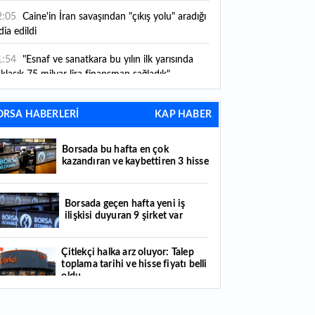
2:05
Caine'in İran savaşından "çıkış yolu" aradığı
dia edildi
1:54
"Esnaf ve sanatkara bu yılın ilk yarısında
klaşık 75 milyar lira finansman sağladık"
1:52
Yaratıcılık ve ticaret bir araya geldi: İşte
ORSA HABERLERİ
KAP HABER
tanbul'un yeni girişimcilik alanı
1:35
Alarko Holding'den stratejik satın alma:
Borsada bu hafta en çok
rrier'ın paylarının tamamını devralıyor
kazandıran ve kaybettiren 3 hisse
1:34
Turizmcilerin yüzünü güldüren hareketlilik:
stival bölgeye canlılık getirdi
Borsada geçen hafta yeni iş
ilişkisi duyuran 9 şirket var
1:23
Küresel piyasalarda yeni haftada takip
ilecek 4 gelişme hangileri olacak?
Çitlekçi halka arz oluyor: Talep
toplama tarihi ve hisse fiyatı belli
1:05
Borsada bu hafta en çok kazandıran ve
oldu
ybettiren 3 hisse
Türker VEYAŞ halka arzında talep