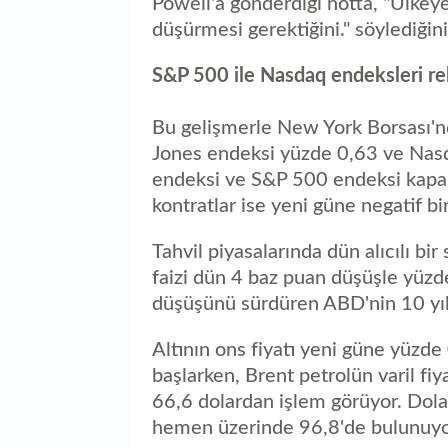
Powell'a gönderdiği notta, "Ülkeye
düşürmesi gerektiğini." söylediğini
S&P 500 ile Nasdaq endeksleri re
Bu gelişmerle New York Borsası'
Jones endeksi yüzde 0,63 ve Nas
endeksi ve S&P 500 endeksi kapan
kontratlar ise yeni güne negatif bir
Tahvil piyasalarında dün alıcılı bir
faizi dün 4 baz puan düşüşle yüzd
düşüşünü sürdüren ABD'nin 10 yıllı
Altının ons fiyatı yeni güne yüzde
başlarken, Brent petrolün varil fiy
66,6 dolardan işlem görüyor. Dola
hemen üzerinde 96,8'de bulunuyo