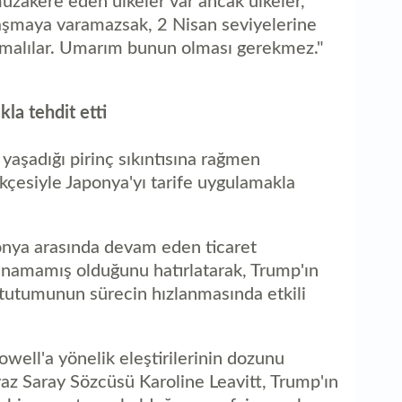
müzakere eden ülkeler var ancak ülkeler,
laşmaya varamazsak, 2 Nisan seviyelerine
olmalılar. Umarım bunun olması gerekmez."
la tehdit etti
aşadığı pirinç sıkıntısına rağmen
kçesiyle Japonya'yı tarife uygulamakla
ponya arasında devam eden ticaret
namamış olduğunu hatırlatarak, Trump'ın
l tutumunun sürecin hızlanmasında etkili
owell'a yönelik eleştirilerinin dozunu
az Saray Sözcüsü Karoline Leavitt, Trump'ın