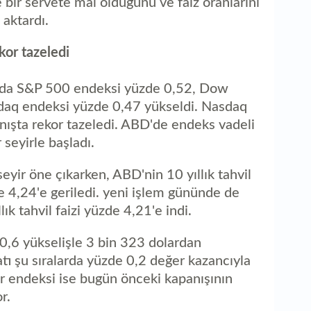
 bir servete mal olduğunu ve faiz oranlarını
 aktardı.
kor tazeledi
nda S&P 500 endeksi yüzde 0,52, Dow
daq endeksi yüzde 0,47 yükseldi. Nasdaq
ışta rekor tazeledi. ABD'de endeks vadeli
 seyirle başladı.
 seyir öne çıkarken, ABD'nin 10 yıllık tahvil
e 4,24'e geriledi. yeni işlem gününde de
k tahvil faizi yüzde 4,21'e indi.
 0,6 yükselişle 3 bin 323 dolardan
atı şu sıralarda yüzde 0,2 değer kazancıyla
r endeksi ise bugün önceki kapanışının
r.