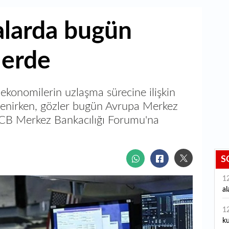
alarda bugün
lerde
 ekonomilerin uzlaşma sürecine ilişkin
r izlenirken, gözler bugün Avrupa Merkez
ECB Merkez Bankacılığı Forumu'na
S
1
al
1
ku