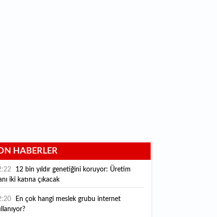
ON HABERLER
2:22
12 bin yıldır genetiğini koruyor: Üretim
anı iki katına çıkacak
2:20
En çok hangi meslek grubu internet
llanıyor?