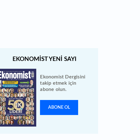
Türk Hava Yolları 2026 ilk yarı
bilanço verilerini KAP'a bildirdi
Ekonomist Dergisini
takip etmek için
abone olun.
ABONE OL