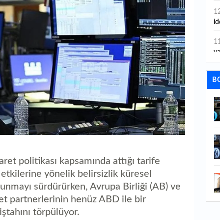
1
id
1
ya
1
B
İs
1
Ca
1
Fe
et politikası kapsamında attığı tarife
1
ed
kilerine yönelik belirsizlik küresel
unmayı sürdürürken, Avrupa Birliği (AB) ve
1
et partnerlerinin henüz ABD ile bir
ka
ştahını törpülüyor.