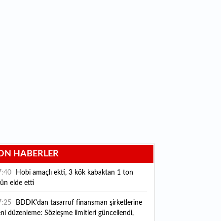
ON HABERLER
7:40
Hobi amaçlı ekti, 3 kök kabaktan 1 ton
ün elde etti
7:25
BDDK'dan tasarruf finansman şirketlerine
ni düzenleme: Sözleşme limitleri güncellendi,