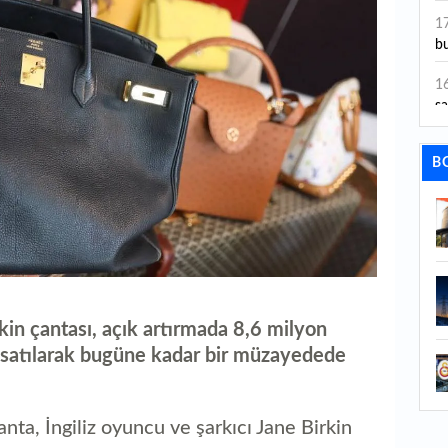
ye
1
bu
1
sa
1
B
dı
1
ta
1
y
kin çantası, açık artırmada 8,6 milyon
1
Sa
) satılarak bugüne kadar bir müzayedede
1
nta, İngiliz oyuncu ve şarkıcı Jane Birkin
1