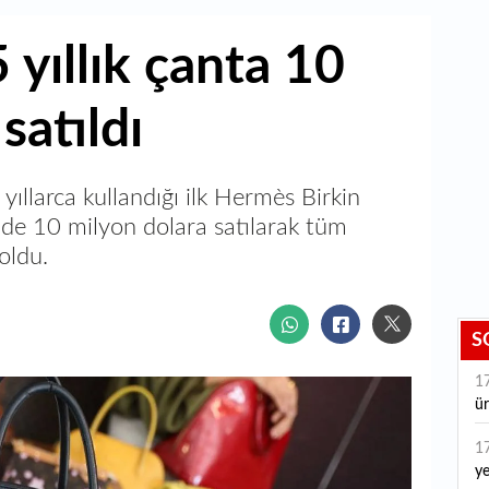
5 yıllık çanta 10
satıldı
yıllarca kullandığı ilk Hermès Birkin
de 10 milyon dolara satılarak tüm
oldu.
S
1
ür
1
ye