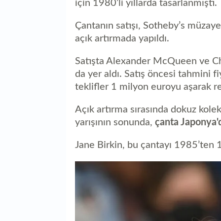
için 1980’li yıllarda tasarlanmıştı.
Çantanın satışı, Sotheby’s müzayed
açık artırmada yapıldı.
Satışta Alexander McQueen ve Chri
da yer aldı. Satış öncesi tahmini 
teklifler 1 milyon euroyu aşarak r
Açık artırma sırasında dokuz kolek
yarışının sonunda,
çanta Japonya'd
Jane Birkin, bu çantayı 1985’ten