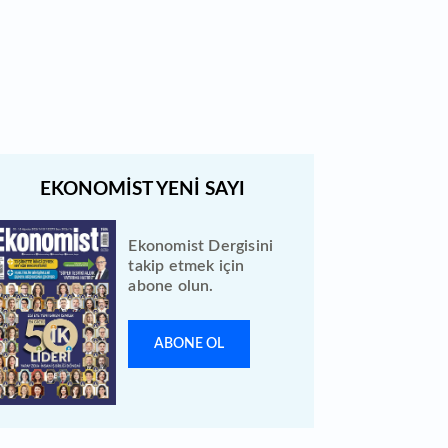
Quick Sigorta halka arz sonuçları
açıklandı: Bireysele kaç lot verdi?
Ekonomist Dergisini
takip etmek için
abone olun.
ABONE OL