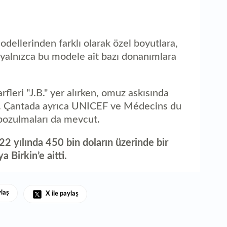
odellerinden farklı olarak özel boyutlara,
 yalnızca bu modele ait bazı donanımlara
fleri "J.B." yer alırken, omuz askısında
r. Çantada ayrıca UNICEF ve Médecins du
bozulmaları da mevcut.
22 yılında 450 bin doların üzerinde bir
a Birkin’e aitti.
ylaş
X ile paylaş