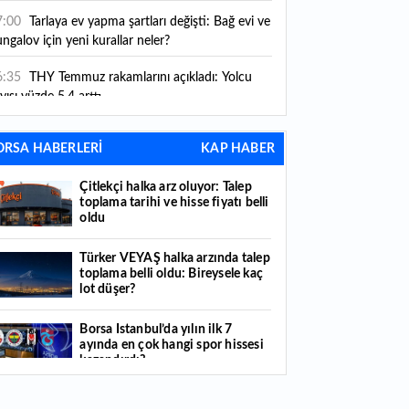
ni kurallar yürürlüğe girdi
7:00
Tarlaya ev yapma şartları değişti: Bağ evi ve
ngalov için yeni kurallar neler?
6:35
THY Temmuz rakamlarını açıkladı: Yolcu
yısı yüzde 5,4 arttı
6:27
Piyasaların beklediği veri geldi: ABD tarım
ORSA HABERLERİ
KAP HABER
şı istihdam rakamları açıklandı
Çitlekçi halka arz oluyor: Talep
6:24
Çitlekçi halka arz oluyor: Talep toplama
toplama tarihi ve hisse fiyatı belli
rihi ve hisse fiyatı belli oldu
oldu
6:10
ABD Başkanı Trump, İran'ın anlaşma
Türker VEYAŞ halka arzında talep
apmak istediğini savundu
toplama belli oldu: Bireysele kaç
lot düşer?
6:04
Boğaz’ın kıtaları birleştiren ruhu Memorial
nat Galerilerinde
Borsa İstanbul’da yılın ilk 7
ayında en çok hangi spor hissesi
6:01
Hafta sonu hava nasıl olacak?
kazandırdı?
6:00
Burgan Bank ilk yarı finansal sonuçlarını
Yabancı yatırımcı hissede satışa