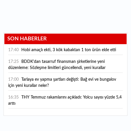
SON HABERLER
17:40
Hobi amaçlı ekti, 3 kök kabaktan 1 ton ürün elde etti
17:25
BDDK'dan tasarruf finansman şirketlerine yeni
düzenleme: Sözleşme limitleri güncellendi, yeni kurallar
yürürlüğe girdi
17:00
Tarlaya ev yapma şartları değişti: Bağ evi ve bungalov
için yeni kurallar neler?
16:35
THY Temmuz rakamlarını açıkladı: Yolcu sayısı yüzde 5,4
arttı
16:27
Piyasaların beklediği veri geldi: ABD tarım dışı istihdam
rakamları açıklandı