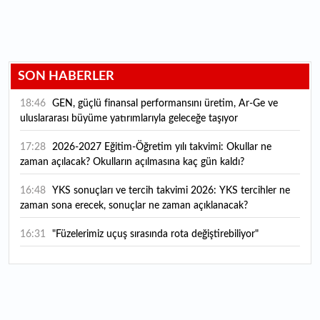
SON HABERLER
18:46
GEN, güçlü finansal performansını üretim, Ar-Ge ve
uluslararası büyüme yatırımlarıyla geleceğe taşıyor
17:28
2026-2027 Eğitim-Öğretim yılı takvimi: Okullar ne
zaman açılacak? Okulların açılmasına kaç gün kaldı?
16:48
YKS sonuçları ve tercih takvimi 2026: YKS tercihler ne
zaman sona erecek, sonuçlar ne zaman açıklanacak?
16:31
"Füzelerimiz uçuş sırasında rota değiştirebiliyor"
16:14
Günde 6 şişe satarak kişi başı 400 TL kazanç sağlıyorlar
16:07
Harran Ovası'nda yetiştiriliyor, ABD'ye gönderiliyor: 300
kadına da istihdam sağlıyor