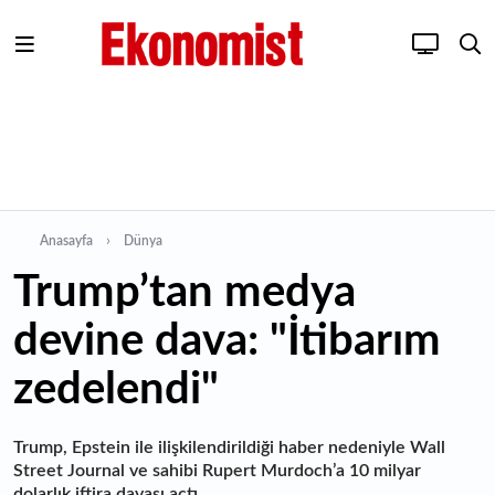
Anasayfa
Dünya
Trump’tan medya
devine dava: "İtibarım
zedelendi"
Trump, Epstein ile ilişkilendirildiği haber nedeniyle Wall
Street Journal ve sahibi Rupert Murdoch’a 10 milyar
dolarlık iftira davası açtı.