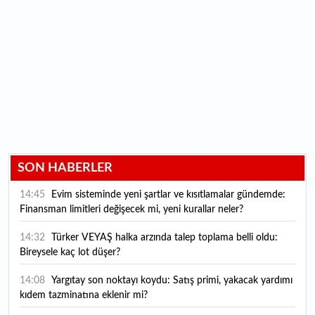
SON HABERLER
14:45
Evim sisteminde yeni şartlar ve kısıtlamalar gündemde:
Finansman limitleri değişecek mi, yeni kurallar neler?
14:32
Türker VEYAŞ halka arzında talep toplama belli oldu:
Bireysele kaç lot düşer?
14:08
Yargıtay son noktayı koydu: Satış primi, yakacak yardımı
kıdem tazminatına eklenir mi?