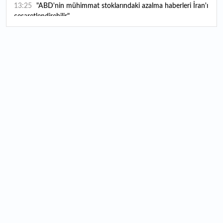
13:25
"ABD'nin mühimmat stoklarındaki azalma haberleri İran'ı
cesaretlendirebilir"
13:19
OMODA | JAECOO ilk kez 2026 Paris Otomobil
Fuarı’nda yerini alacak
13:14
Ahbap derneğinin yönetimine kayyum atandı
13:10
Milli kaleci Altay Bayındır, Manchester United'dan Celta
Vigo'ya kiralandı
13:07
Borsa İstanbul’da yılın ilk 7 ayında en çok hangi spor
hissesi kazandırdı?
12:47
Hafta içi memur, hafta sonu üretici: Çocukluk merakını
markaya dönüştürdü
12:45
Harry Potter severlerin hayalini süsleyen tarihi malikane
satışa çıktı: Fiyatı görenler şaşırıyor