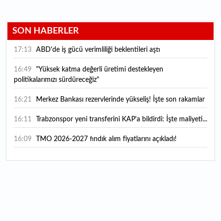
SON HABERLER
17:13
ABD'de iş gücü verimliliği beklentileri aştı
16:49
"Yüksek katma değerli üretimi destekleyen
politikalarımızı sürdüreceğiz"
16:21
Merkez Bankası rezervlerinde yükseliş! İşte son rakamlar
16:11
Trabzonspor yeni transferini KAP'a bildirdi: İşte maliyeti...
16:09
TMO 2026-2027 fındık alım fiyatlarını açıkladı!
15:59
Bankacılık sektörünün toplam mevduatı geriledi
15:07
Yabancı yatırımcı hissede satışa döndü
14:39
KKM'de düşüş sürüyor: Bakiye 157 milyon liraya geriledi
14:29
Türkiye'de her 4 kişiden 3'ü internet bankacılığı