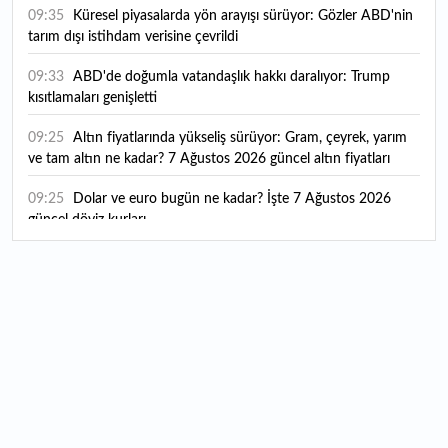
09:35
Küresel piyasalarda yön arayışı sürüyor: Gözler ABD'nin
tarım dışı istihdam verisine çevrildi
09:33
ABD'de doğumla vatandaşlık hakkı daralıyor: Trump
kısıtlamaları genişletti
09:25
Altın fiyatlarında yükseliş sürüyor: Gram, çeyrek, yarım
ve tam altın ne kadar? 7 Ağustos 2026 güncel altın fiyatları
09:25
Dolar ve euro bugün ne kadar? İşte 7 Ağustos 2026
güncel döviz kurları
09:18
Albaraka Türk 2026 yılı ilk yarı finansal sonuçlarını KAP'a
bildirdi
17:13
ABD'de iş gücü verimliliği beklentileri aştı
16:49
"Yüksek katma değerli üretimi destekleyen
politikalarımızı sürdüreceğiz"
16:21
Merkez Bankası rezervlerinde yükseliş! İşte son rakamlar