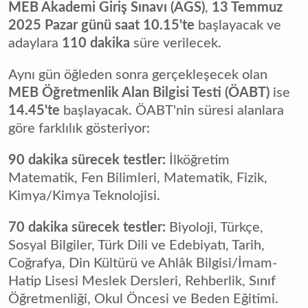
MEB Akademi Giriş Sınavı (AGS)
,
13 Temmuz
2025 Pazar günü saat 10.15'te
başlayacak ve
adaylara
110 dakika
süre verilecek.
Aynı gün öğleden sonra gerçekleşecek olan
MEB Öğretmenlik Alan Bilgisi Testi (ÖABT)
ise
14.45'te
başlayacak. ÖABT'nin süresi alanlara
göre farklılık gösteriyor:
90 dakika sürecek testler:
İlköğretim
Matematik, Fen Bilimleri, Matematik, Fizik,
Kimya/Kimya Teknolojisi.
70 dakika sürecek testler:
Biyoloji, Türkçe,
Sosyal Bilgiler, Türk Dili ve Edebiyatı, Tarih,
Coğrafya, Din Kültürü ve Ahlâk Bilgisi/İmam-
Hatip Lisesi Meslek Dersleri, Rehberlik, Sınıf
Öğretmenliği, Okul Öncesi ve Beden Eğitimi.