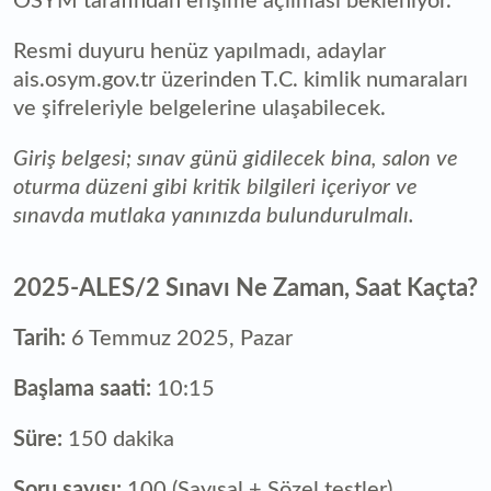
ÖSYM tarafından erişime açılması bekleniyor.
Resmi duyuru henüz yapılmadı, adaylar
ais.osym.gov.tr üzerinden T.C. kimlik numaraları
ve şifreleriyle belgelerine ulaşabilecek.
Giriş belgesi; sınav günü gidilecek bina, salon ve
oturma düzeni gibi kritik bilgileri içeriyor ve
sınavda mutlaka yanınızda bulundurulmalı.
2025-ALES/2 Sınavı Ne Zaman, Saat Kaçta?
Tarih:
6 Temmuz 2025, Pazar
Başlama saati:
10:15
Süre:
150 dakika
Soru sayısı:
100 (Sayısal + Sözel testler)