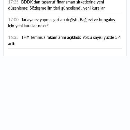
17:25
BDDK'dan tasarruf finansman şirketlerine yeni
düzenleme: Sözleşme limitleri güncellendi, yeni kurallar
yürürlüğe girdi
17:00
Tarlaya ev yapma şartları değişti: Bağ evi ve bungalov
için yeni kurallar neler?
16:35
THY Temmuz rakamlarını açıkladı: Yolcu sayısı yüzde 5,4
arttı
16:27
Piyasaların beklediği veri geldi: ABD tarım dışı istihdam
rakamları açıklandı
16:24
Çitlekçi halka arz oluyor: Talep toplama tarihi ve hisse
fiyatı belli oldu
16:10
ABD Başkanı Trump, İran'ın anlaşma yapmak istediğini
savundu
16:04
Boğaz’ın kıtaları birleştiren ruhu Memorial Sanat
Galerilerinde
16:01
Hafta sonu hava nasıl olacak?