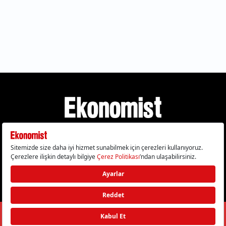
Gizlilik Politikası
Çerez Politikası
Çerezleri Sıfırla
KVKK Metni
Künye
İletişim
© 2026 Ekonomist - Tüm hakları saklıdır.