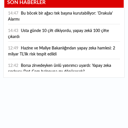
SON HABERLER
14:47
Bu böcek bir ağacı tek başına kurutabiliyor: 'Drakula'
Alarmı
14:43
Usta günde 10 çift dikiyordu, yapay zekâ 100 çifte
çıkardı
12:49
Hazine ve Maliye Bakanlığından yapay zeka hamlesi: 2
milyar TL'lik risk tespit edildi
12:42
Borsa zirvedeyken ünlü yatırımcı uyardı: Yapay zeka
coşkusu Dot-Com balonuna mı dönüşecek?
12:10
"Şu anda ABD ile herhangi bir müzakere yürütmüyoruz"
12:07
YKS tercih süreci yarın sona eriyor
12:04
TSE 129 personel alacak: Başvurular ne zaman başlıyor?
12:01
Temmuz ayı rakamları açıklandı: Hava yolunda yüzde
2,6'lık artış