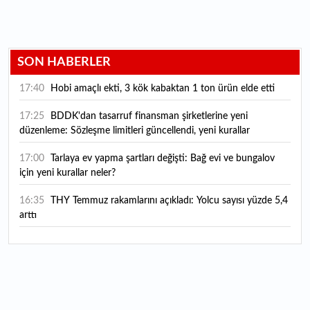
SON HABERLER
17:40
Hobi amaçlı ekti, 3 kök kabaktan 1 ton ürün elde etti
17:25
BDDK'dan tasarruf finansman şirketlerine yeni
düzenleme: Sözleşme limitleri güncellendi, yeni kurallar
yürürlüğe girdi
17:00
Tarlaya ev yapma şartları değişti: Bağ evi ve bungalov
için yeni kurallar neler?
16:35
THY Temmuz rakamlarını açıkladı: Yolcu sayısı yüzde 5,4
arttı
16:27
Piyasaların beklediği veri geldi: ABD tarım dışı istihdam
rakamları açıklandı
16:24
Çitlekçi halka arz oluyor: Talep toplama tarihi ve hisse
fiyatı belli oldu