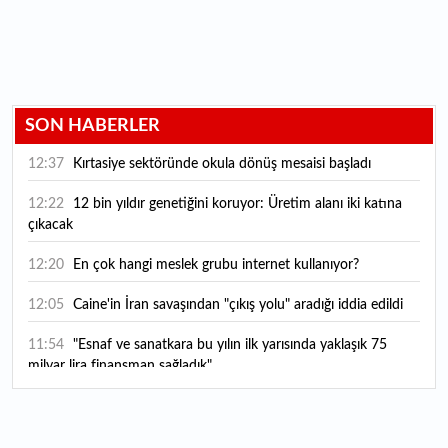
SON HABERLER
12:37
Kırtasiye sektöründe okula dönüş mesaisi başladı
12:22
12 bin yıldır genetiğini koruyor: Üretim alanı iki katına
çıkacak
12:20
En çok hangi meslek grubu internet kullanıyor?
12:05
Caine'in İran savaşından "çıkış yolu" aradığı iddia edildi
11:54
"Esnaf ve sanatkara bu yılın ilk yarısında yaklaşık 75
milyar lira finansman sağladık"
11:52
Yaratıcılık ve ticaret bir araya geldi: İşte İstanbul'un yeni
girişimcilik alanı