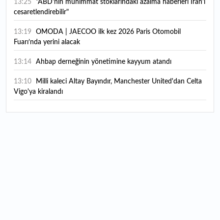
13:25
"ABD'nin mühimmat stoklarındaki azalma haberleri İran'ı
cesaretlendirebilir"
13:19
OMODA | JAECOO ilk kez 2026 Paris Otomobil
Fuarı’nda yerini alacak
13:14
Ahbap derneğinin yönetimine kayyum atandı
13:10
Milli kaleci Altay Bayındır, Manchester United'dan Celta
Vigo'ya kiralandı
13:07
Borsa İstanbul’da yılın ilk 7 ayında en çok hangi spor
hissesi kazandırdı?
12:47
Hafta içi memur, hafta sonu üretici: Çocukluk merakını
markaya dönüştürdü
12:45
Harry Potter severlerin hayalini süsleyen tarihi malikane
satışa çıktı: Fiyatı görenler şaşırıyor
12:18
Teknoloji devine ağır darbe: ABD'de çocukların ruh
sağlığını bozmaktan toplamda yaklaşık 1 milyar dolarlık ceza