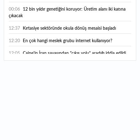
00:06
12 bin yıldır genetiğini koruyor: Üretim alanı iki katına
çıkacak
12:37
Kırtasiye sektöründe okula dönüş mesaisi başladı
12:20
En çok hangi meslek grubu internet kullanıyor?
12:05
Caine'in İran savaşından "çıkış yolu" aradığı iddia edildi
11:54
"Esnaf ve sanatkara bu yılın ilk yarısında yaklaşık 75
milyar lira finansman sağladık"
11:52
Yaratıcılık ve ticaret bir araya geldi: İşte İstanbul'un yeni
girişimcilik alanı
11:35
Alarko Holding'den stratejik satın alma: Carrier'ın
paylarının tamamını devralıyor
11:34
Turizmcilerin yüzünü güldüren hareketlilik: Festival
bölgeye canlılık getirdi