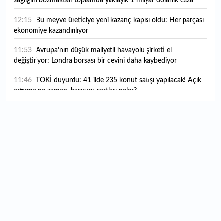
sağlığını bozmaktan toplamda yaklaşık 1 milyar dolarlık ceza
12:15
Bu meyve üreticiye yeni kazanç kapısı oldu: Her parçası
ekonomiye kazandırılıyor
11:53
Avrupa’nın düşük maliyetli havayolu şirketi el
değiştiriyor: Londra borsası bir devini daha kaybediyor
11:46
TOKİ duyurdu: 41 ilde 235 konut satışı yapılacak! Açık
artırma ne zaman, başvuru şartları neler?
11:21
Yıl sonu hedefine doğru: Togg servis ağını genişletiyor
11:00
PMYO 3 bin 250 öğrenci alacak: PMYO başvurusu ne
zaman, nasıl yapılır?
10:48
Merkez Bankası'nın yılın üçüncü enflasyon raporunu
açıklayacağı tarih belli oldu
10:35
YÖKDİL/2 pazar günü yapılacak
10:28
OYAK Çimento'dan 2026 yılı ilk yarı bilanço
değerlendirmesi var