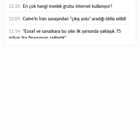
12:20
En çok hangi meslek grubu internet kullanıyor?
12:05
Caine'in İran savaşından "çıkış yolu" aradığı iddia edildi
11:54
"Esnaf ve sanatkara bu yılın ilk yarısında yaklaşık 75
milyar lira finansman sağladık"
11:52
Yaratıcılık ve ticaret bir araya geldi: İşte İstanbul'un yeni
girişimcilik alanı
11:35
Alarko Holding'den stratejik satın alma: Carrier'ın
paylarının tamamını devralıyor
11:34
Turizmcilerin yüzünü güldüren hareketlilik: Festival
bölgeye canlılık getirdi
11:23
Küresel piyasalarda yeni haftada takip edilecek 4 gelişme
hangileri olacak?
11:05
Borsada bu hafta en çok kazandıran ve kaybettiren 3
hisse