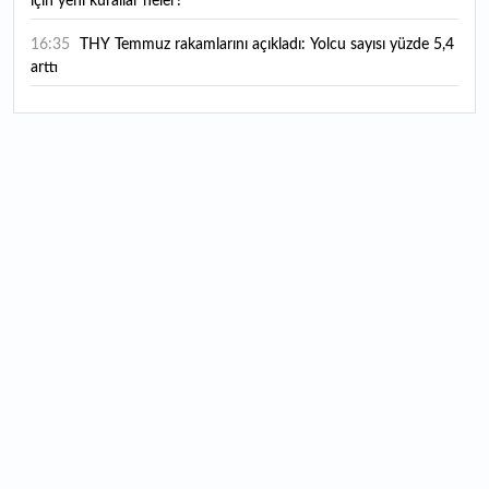
için yeni kurallar neler?
16:35
THY Temmuz rakamlarını açıkladı: Yolcu sayısı yüzde 5,4
arttı
16:27
Piyasaların beklediği veri geldi: ABD tarım dışı istihdam
rakamları açıklandı
16:24
Çitlekçi halka arz oluyor: Talep toplama tarihi ve hisse
fiyatı belli oldu
16:10
ABD Başkanı Trump, İran'ın anlaşma yapmak istediğini
savundu
16:04
Boğaz’ın kıtaları birleştiren ruhu Memorial Sanat
Galerilerinde
16:01
Hafta sonu hava nasıl olacak?
16:00
Burgan Bank ilk yarı finansal sonuçlarını açıkladı