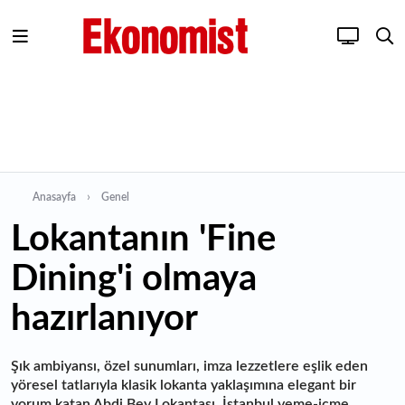
Anasayfa
Genel
Lokantanın 'Fine
Dining'i olmaya
hazırlanıyor
Şık ambiyansı, özel sunumları, imza lezzetlere eşlik eden
yöresel tatlarıyla klasik lokanta yaklaşımına elegant bir
yorum katan Abdi Bey Lokantası, İstanbul yeme-içme