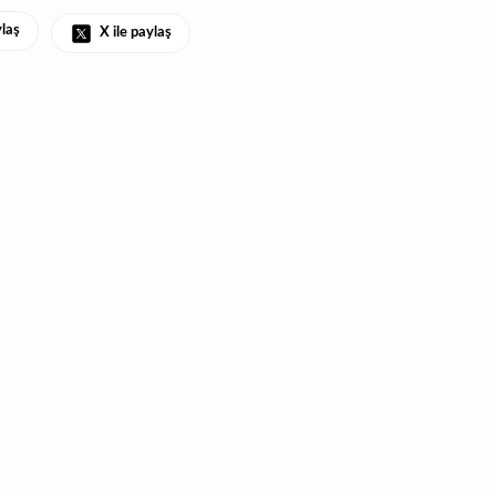
ylaş
X ile paylaş