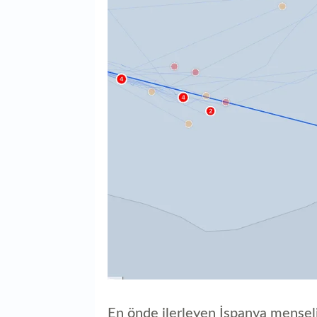
En önde ilerleyen İspanya menşel