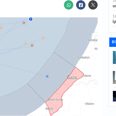
1
s
1
İş
1
aç
B
1
ge
1
1
li
1
ba
1
ku