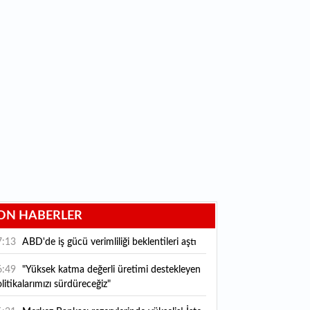
ON HABERLER
7:13
ABD'de iş gücü verimliliği beklentileri aştı
6:49
"Yüksek katma değerli üretimi destekleyen
litikalarımızı sürdüreceğiz"