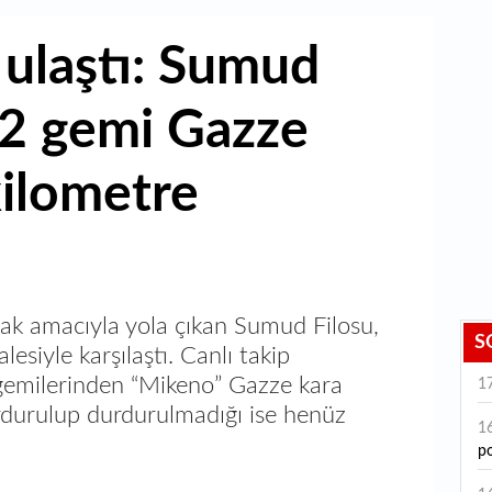
 ulaştı: Sumud
22 gemi Gazze
kilometre
mak amacıyla yola çıkan Sumud Filosu,
S
esiyle karşılaştı. Canlı takip
 gemilerinden “Mikeno” Gazze kara
1
urdurulup durdurulmadığı ise henüz
1
po