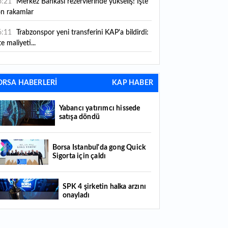
6:21
Merkez Bankası rezervlerinde yükseliş! İşte
on rakamlar
6:11
Trabzonspor yeni transferini KAP'a bildirdi:
te maliyeti...
6:09
TMO 2026-2027 fındık alım fiyatlarını
ıkladı!
ORSA HABERLERİ
KAP HABER
5:59
Bankacılık sektörünün toplam mevduatı
riledi
Yabancı yatırımcı hissede
satışa döndü
5:07
Yabancı yatırımcı hissede satışa döndü
4:39
KKM'de düşüş sürüyor: Bakiye 157 milyon
Borsa İstanbul'da gong Quick
Sigorta için çaldı
raya geriledi
4:29
Türkiye'de her 4 kişiden 3'ü internet
SPK 4 şirketin halka arzını
nkacılığı kullanıyor
onayladı
4:26
Türkiye'nin 2026 dijital karnesi: En çok
llanılan ilk 3 uygulama hangileri oldu?
Borsada hisseleri yüzde 375