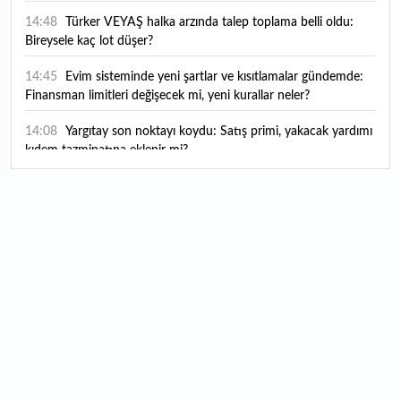
neler?
14:48
Türker VEYAŞ halka arzında talep toplama belli oldu:
Bireysele kaç lot düşer?
14:45
Evim sisteminde yeni şartlar ve kısıtlamalar gündemde:
Finansman limitleri değişecek mi, yeni kurallar neler?
14:08
Yargıtay son noktayı koydu: Satış primi, yakacak yardımı
kıdem tazminatına eklenir mi?
13:25
"ABD'nin mühimmat stoklarındaki azalma haberleri İran'ı
cesaretlendirebilir"
13:19
OMODA | JAECOO ilk kez 2026 Paris Otomobil
Fuarı’nda yerini alacak
13:14
Ahbap derneğinin yönetimine kayyum atandı
13:10
Milli kaleci Altay Bayındır, Manchester United'dan Celta
Vigo'ya kiralandı
13:07
Borsa İstanbul’da yılın ilk 7 ayında en çok hangi spor