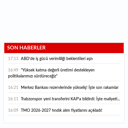
SON HABERLER
17:13
ABD'de iş gücü verimliliği beklentileri aştı
16:49
"Yüksek katma değerli üretimi destekleyen
politikalarımızı sürdüreceğiz"
16:21
Merkez Bankası rezervlerinde yükseliş! İşte son rakamlar
16:11
Trabzonspor yeni transferini KAP'a bildirdi: İşte maliyeti...
16:09
TMO 2026-2027 fındık alım fiyatlarını açıkladı!
15:59
Bankacılık sektörünün toplam mevduatı geriledi