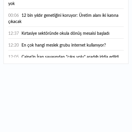
yok
00:06
12 bin yıldır genetiğini koruyor: Üretim alanı iki katına
çıkacak
12:37
Kırtasiye sektöründe okula dönüş mesaisi başladı
12:20
En çok hangi meslek grubu internet kullanıyor?
12:05
Caine'in İran savaşından "çıkış yolu" aradığı iddia edildi
11:54
"Esnaf ve sanatkara bu yılın ilk yarısında yaklaşık 75
milyar lira finansman sağladık"
11:52
Yaratıcılık ve ticaret bir araya geldi: İşte İstanbul'un yeni
girişimcilik alanı
11:35
Alarko Holding'den stratejik satın alma: Carrier'ın
paylarının tamamını devralıyor
11:34
Turizmcilerin yüzünü güldüren hareketlilik: Festival
bölgeye canlılık getirdi