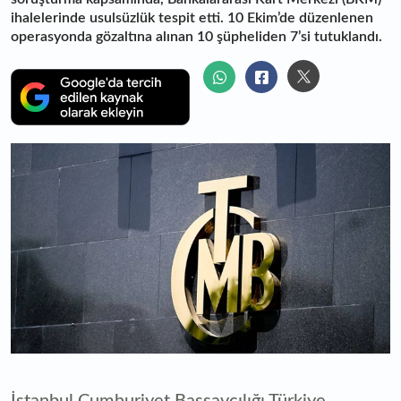
ihalelerinde usulsüzlük tespit etti. 10 Ekim’de düzenlenen
operasyonda gözaltına alınan 10 şüpheliden 7’si tutuklandı.
İstanbul Cumhuriyet Başsavcılığı Türkiye