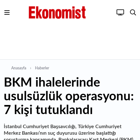
Anasayfa
Haberler
BKM ihalelerinde
usulsüzlük operasyonu:
7 kişi tutuklandı
İstanbul Cumhuriyet Başsavcılığı, Türkiye Cumhuriyet
Merkez Bankası’nın suç duyurusu üzerine başlattığı
soruşturma kapsamında, Bankalararası Kart Merkezi (BKM)