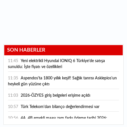
SON HABERLER
11:45
Yeni elektrikli Hyundai IONIQ 6 Türkiye'de satışa
sunuldu: İşte fiyatı ve özellikleri
11:35
Aspendos'ta 1800 yıllık keşif! Sağlık tanrısı Asklepios'un
heykeli gün yüzüne çıktı
11:03
2026-ÖZYES giriş belgeleri erişime açıldı
10:57
Türk Telekom'dan bilanço değerlendirmesi var
10:56
4A, 4B emekli maaşı zam farkı ödeme tarihi 2026:
Emekli zam farkı ne zaman yatacak? Emekli maaşı sorgulama