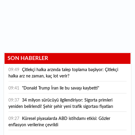
SON HABERLER
09:49
Çitlekçi halka arzında talep toplama başlıyor: Çitlekçi
halka arz ne zaman, kaç lot verir?
09:41
"Donald Trump İran ile bu savaşı kaybetti"
09:37
34 milyon sürücüyü ilgilendiriyor: Sigorta primleri
yeniden belirlendi! Şehir şehir yeni trafik sigortası fiyatları
09:27
Küresel piyasalarda ABD istihdamı etkisi: Gözler
enflasyon verilerine çevrildi