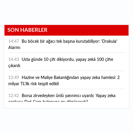
SON HABERLER
14:47
Bu böcek bir ağacı tek başına kurutabiliyor: 'Drakula'
Alarmı
14:43
Usta günde 10 çift dikiyordu, yapay zekâ 100 çifte
çıkardı
12:49
Hazine ve Maliye Bakanlığından yapay zeka hamlesi: 2
milyar TL'lik risk tespit edildi
12:42
Borsa zirvedeyken ünlü yatırımcı uyardı: Yapay zeka
coşkusu Dot-Com balonuna mı dönüşecek?
12:10
"Şu anda ABD ile herhangi bir müzakere yürütmüyoruz"
12:07
YKS tercih süreci yarın sona eriyor