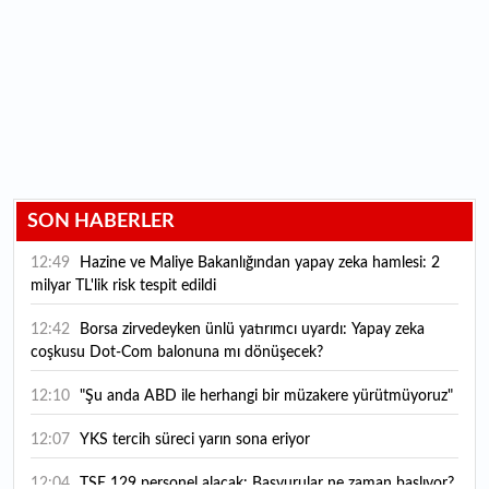
SON HABERLER
12:49
Hazine ve Maliye Bakanlığından yapay zeka hamlesi: 2
milyar TL'lik risk tespit edildi
12:42
Borsa zirvedeyken ünlü yatırımcı uyardı: Yapay zeka
coşkusu Dot-Com balonuna mı dönüşecek?
12:10
"Şu anda ABD ile herhangi bir müzakere yürütmüyoruz"
12:07
YKS tercih süreci yarın sona eriyor
12:04
TSE 129 personel alacak: Başvurular ne zaman başlıyor?