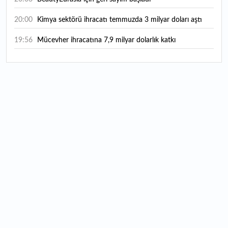
20:00
Kimya sektörü ihracatı temmuzda 3 milyar doları aştı
19:56
Mücevher ihracatına 7,9 milyar dolarlık katkı
18:21
Güç elektroniğinde küresel oyun kurucu olmayı
hedefliyor
17:38
ABD'den 125 milyar dolarlık tahvil ihracı: İhale takvimi
açıklandı
16:55
Malta bayraklı dev kruvaziyer Marmaris'te: Binlerce
turist ilçeye geldi
16:44
Şeftali fiyatları 1 günde yarıya düştü: İşte nedeni...
16:22
Fatih'te tarihin izleri korunuyor: Osmanlı hazireleri
restore ediliyor