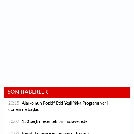
SON HABERLER
20:15
Alarko’nun Pozitif Etki Yeşil Yaka Programı yeni
dönemine başladı
20:07
150 seçkin eser tek bir müzayedede
20:03
BeautyEurasia için geri sayım başladı