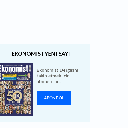
Quick Sigorta halka arz sonuçları
açıklandı: Bireysele kaç lot verdi?
Ekonomist Dergisini
takip etmek için
abone olun.
ABONE OL