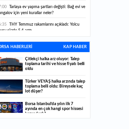
ni kurallar yürürlüğe girdi
7:00
Tarlaya ev yapma şartları değişti: Bağ evi ve
ngalov için yeni kurallar neler?
6:35
THY Temmuz rakamlarını açıkladı: Yolcu
yısı yüzde 5,4 arttı
6:27
Piyasaların beklediği veri geldi: ABD tarım
ORSA HABERLERİ
KAP HABER
şı istihdam rakamları açıklandı
Çitlekçi halka arz oluyor: Talep
6:24
Çitlekçi halka arz oluyor: Talep toplama
toplama tarihi ve hisse fiyatı belli
rihi ve hisse fiyatı belli oldu
oldu
6:10
ABD Başkanı Trump, İran'ın anlaşma
Türker VEYAŞ halka arzında talep
apmak istediğini savundu
toplama belli oldu: Bireysele kaç
lot düşer?
6:04
Boğaz’ın kıtaları birleştiren ruhu Memorial
nat Galerilerinde
Borsa İstanbul’da yılın ilk 7
ayında en çok hangi spor hissesi
6:01
Hafta sonu hava nasıl olacak?
kazandırdı?
6:00
Burgan Bank ilk yarı finansal sonuçlarını
Yabancı yatırımcı hissede satışa