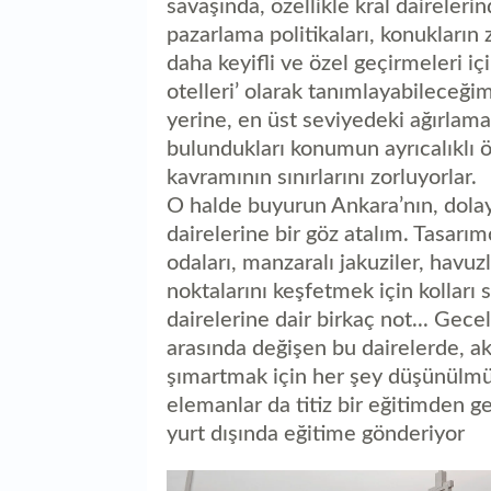
savaşında, özellikle kral dairelerin
pazarlama politikaları, konukların 
daha keyifli ve özel geçirmeleri iç
otelleri’ olarak tanımlayabileceğim
yerine, en üst seviyedeki ağırlama
bulundukları konumun ayrıcalıklı öz
kavramının sınırlarını zorluyorlar.
O halde buyurun Ankara’nın, dolayıs
dairelerine bir göz atalım. Tasarı
odaları, manzaralı jakuziler, havuz
noktalarını keşfetmek için kolları 
dairelerine dair birkaç not... Gec
arasında değişen bu dairelerde, ak
şımartmak için her şey düşünülmü
elemanlar da titiz bir eğitimden geç
yurt dışında eğitime gönderiyor