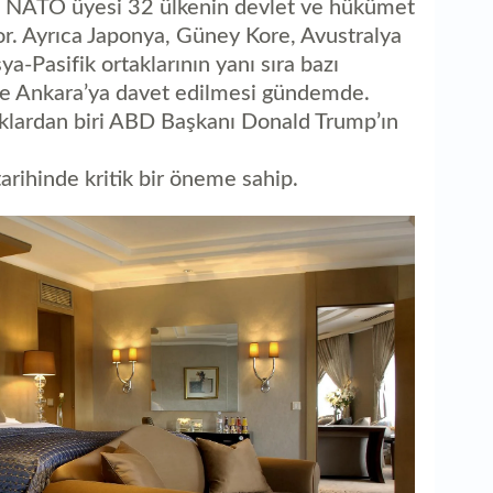
aç
e NATO üyesi 32 ülkenin devlet ve hükümet
or. Ayrıca Japonya, Güney Kore, Avustralya
-Pasifik ortaklarının yanı sıra bazı
 de Ankara’ya davet edilmesi gündemde.
ıklardan biri ABD Başkanı Donald Trump’ın
 tarihinde kritik bir öneme sahip.