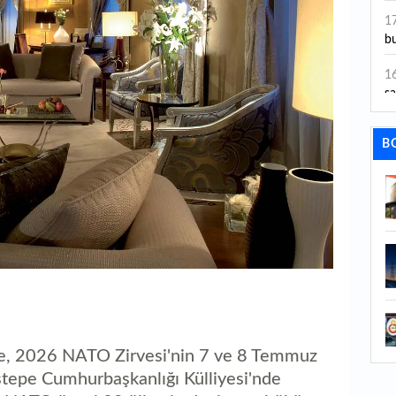
ye
1
bu
1
sa
1
B
dı
1
ta
1
y
1
Sa
1
e, 2026 NATO Zirvesi'nin 7 ve 8 Temmuz
ştepe Cumhurbaşkanlığı Külliyesi'nde
1