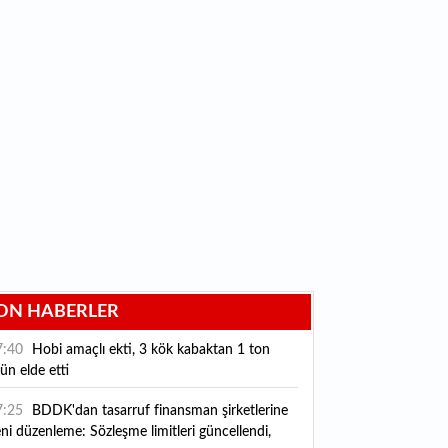
ON HABERLER
7:40
Hobi amaçlı ekti, 3 kök kabaktan 1 ton
ün elde etti
7:25
BDDK'dan tasarruf finansman şirketlerine
ni düzenleme: Sözleşme limitleri güncellendi,