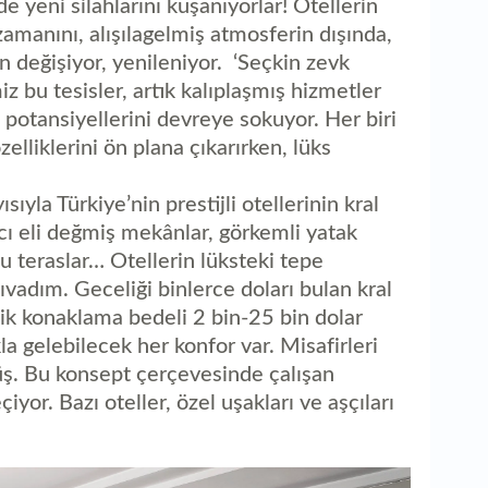
de yeni silahlarını kuşanıyorlar! Otellerin
zamanını, alışılagelmiş atmosferin dışında,
in değişiyor, yenileniyor. ‘Seçkin zevk
iz bu tesisler, artık kalıplaşmış hizmetler
 potansiyellerini devreye sokuyor. Her biri
elliklerini ön plana çıkarırken, lüks
ıyla Türkiye’nin prestijli otellerinin kral
mcı eli değmiş mekânlar, görkemli yatak
lu teraslar… Otellerin lüksteki tepe
sıvadım. Geceliği binlerce doları bulan kral
elik konaklama bedeli 2 bin-25 bin dolar
la gelebilecek her konfor var. Misafirleri
ş. Bu konsept çerçevesinde çalışan
iyor. Bazı oteller, özel uşakları ve aşçıları