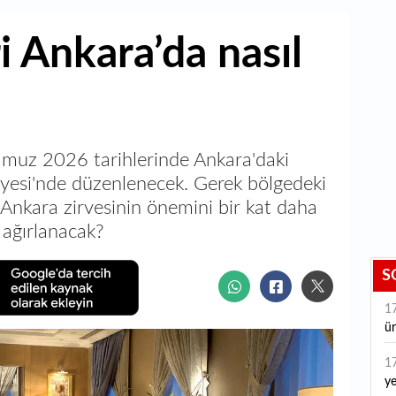
i Ankara’da nasıl
muz 2026 tarihlerinde Ankara'daki
yesi'nde düzenlenecek. Gerek bölgedeki
Ankara zirvesinin önemini bir kat daha
l ağırlanacak?
S
1
ür
1
ye