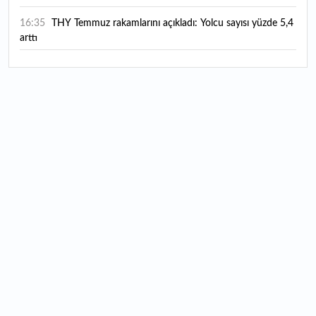
16:35
THY Temmuz rakamlarını açıkladı: Yolcu sayısı yüzde 5,4
arttı
16:27
Piyasaların beklediği veri geldi: ABD tarım dışı istihdam
rakamları açıklandı
16:24
Çitlekçi halka arz oluyor: Talep toplama tarihi ve hisse
fiyatı belli oldu
16:10
ABD Başkanı Trump, İran'ın anlaşma yapmak istediğini
savundu
16:04
Boğaz’ın kıtaları birleştiren ruhu Memorial Sanat
Galerilerinde
16:01
Hafta sonu hava nasıl olacak?
16:00
Burgan Bank ilk yarı finansal sonuçlarını açıkladı