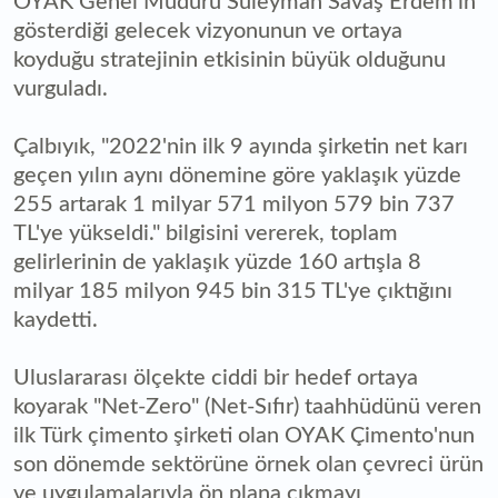
OYAK Genel Müdürü Süleyman Savaş Erdem'in
gösterdiği gelecek vizyonunun ve ortaya
koyduğu stratejinin etkisinin büyük olduğunu
vurguladı.
Çalbıyık, "2022'nin ilk 9 ayında şirketin net karı
geçen yılın aynı dönemine göre yaklaşık yüzde
255 artarak 1 milyar 571 milyon 579 bin 737
TL'ye yükseldi." bilgisini vererek, toplam
gelirlerinin de yaklaşık yüzde 160 artışla 8
milyar 185 milyon 945 bin 315 TL'ye çıktığını
kaydetti.
Uluslararası ölçekte ciddi bir hedef ortaya
koyarak "Net-Zero" (Net-Sıfır) taahhüdünü veren
ilk Türk çimento şirketi olan OYAK Çimento'nun
son dönemde sektörüne örnek olan çevreci ürün
ve uygulamalarıyla ön plana çıkmayı