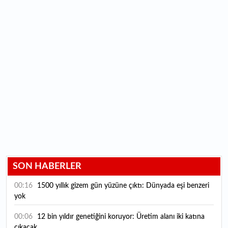
SON HABERLER
00:16
1500 yıllık gizem gün yüzüne çıktı: Dünyada eşi benzeri
yok
00:06
12 bin yıldır genetiğini koruyor: Üretim alanı iki katına
çıkacak