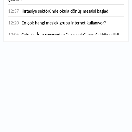
12:37
Kırtasiye sektöründe okula dönüş mesaisi başladı
12:20
En çok hangi meslek grubu internet kullanıyor?
12:05
Caine'in İran savaşından "çıkış yolu" aradığı iddia edildi
11:54
"Esnaf ve sanatkara bu yılın ilk yarısında yaklaşık 75
milyar lira finansman sağladık"
11:52
Yaratıcılık ve ticaret bir araya geldi: İşte İstanbul'un yeni
girişimcilik alanı
11:35
Alarko Holding'den stratejik satın alma: Carrier'ın
paylarının tamamını devralıyor
11:34
Turizmcilerin yüzünü güldüren hareketlilik: Festival
bölgeye canlılık getirdi
11:23
Küresel piyasalarda yeni haftada takip edilecek 4 gelişme
hangileri olacak?