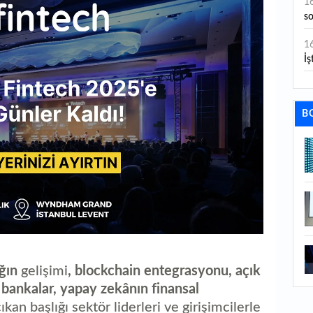
1
s
1
İş
1
aç
B
1
ge
1
1
li
1
ba
ığın
gelişimi
, blockchain entegrasyonu, açık
1
al bankalar, yapay zekânın finansal
ku
an başlığı sektör liderleri ve girişimcilerle