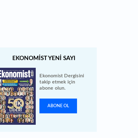
Bewen Enerji halka arzı ileri bir
tarihe ertelendi
Ekonomist Dergisini
takip etmek için
abone olun.
ABONE OL