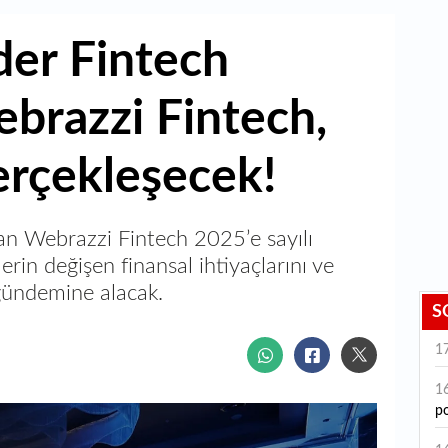
der Fintech
brazzi Fintech,
gerçekleşecek!
an Webrazzi Fintech 2025’e sayılı
lerin değişen finansal ihtiyaçlarını ve
i gündemine alacak.
S
1
1
po