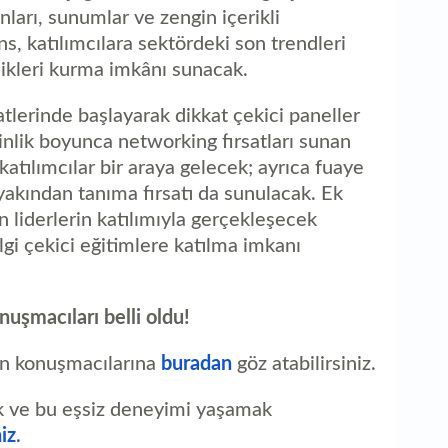
nları, sunumlar ve zengin içerikli
, katılımcılara sektördeki son trendleri
likleri kurma imkânı sunacak.
lerinde başlayarak dikkat çekici paneller
nlik boyunca networking fırsatları sunan
katılımcılar bir araya gelecek; ayrıca fuaye
i yakından tanıma fırsatı da sunulacak. Ek
 liderlerin katılımıyla gerçekleşecek
gi çekici eğitimlere katılma imkanı
uşmacıları belli oldu!
an konuşmacılarına
buradan
göz atabilirsiniz.
k ve bu eşsiz deneyimi yaşamak
iz
.