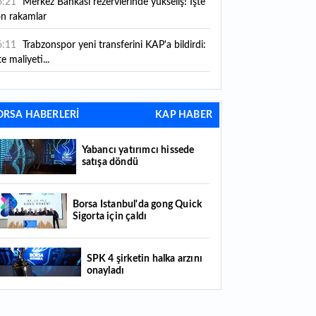
6:21
Merkez Bankası rezervlerinde yükseliş! İşte
on rakamlar
6:11
Trabzonspor yeni transferini KAP'a bildirdi:
te maliyeti...
6:09
TMO 2026-2027 fındık alım fiyatlarını
ıkladı!
ORSA HABERLERİ
KAP HABER
5:59
Bankacılık sektörünün toplam mevduatı
riledi
Yabancı yatırımcı hissede
satışa döndü
5:07
Yabancı yatırımcı hissede satışa döndü
4:39
KKM'de düşüş sürüyor: Bakiye 157 milyon
Borsa İstanbul'da gong Quick
Sigorta için çaldı
raya geriledi
4:29
Türkiye'de her 4 kişiden 3'ü internet
SPK 4 şirketin halka arzını
nkacılığı kullanıyor
onayladı
4:26
Türkiye'nin 2026 dijital karnesi: En çok
llanılan ilk 3 uygulama hangileri oldu?
Borsada hisseleri yüzde 375