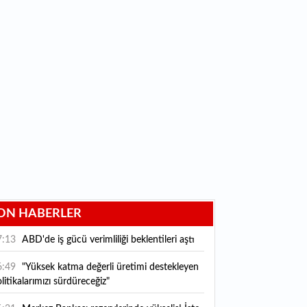
ON HABERLER
7:13
ABD'de iş gücü verimliliği beklentileri aştı
6:49
"Yüksek katma değerli üretimi destekleyen
litikalarımızı sürdüreceğiz"