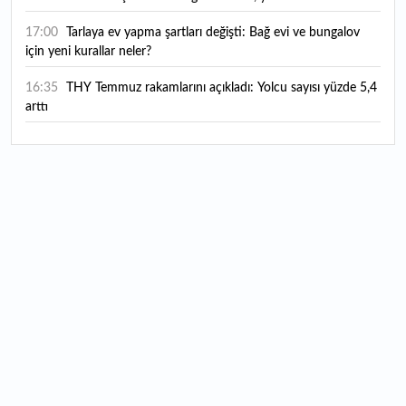
yürürlüğe girdi
17:00
Tarlaya ev yapma şartları değişti: Bağ evi ve bungalov
için yeni kurallar neler?
16:35
THY Temmuz rakamlarını açıkladı: Yolcu sayısı yüzde 5,4
arttı
16:27
Piyasaların beklediği veri geldi: ABD tarım dışı istihdam
rakamları açıklandı
16:24
Çitlekçi halka arz oluyor: Talep toplama tarihi ve hisse
fiyatı belli oldu
16:10
ABD Başkanı Trump, İran'ın anlaşma yapmak istediğini
savundu
16:04
Boğaz’ın kıtaları birleştiren ruhu Memorial Sanat
Galerilerinde
16:01
Hafta sonu hava nasıl olacak?
16:00
Burgan Bank ilk yarı finansal sonuçlarını açıkladı