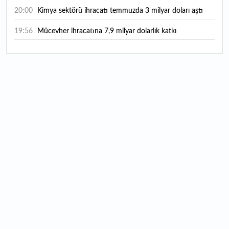
20:00
Kimya sektörü ihracatı temmuzda 3 milyar doları aştı
19:56
Mücevher ihracatına 7,9 milyar dolarlık katkı
18:21
Güç elektroniğinde küresel oyun kurucu olmayı
hedefliyor
17:38
ABD'den 125 milyar dolarlık tahvil ihracı: İhale takvimi
açıklandı
16:55
Malta bayraklı dev kruvaziyer Marmaris'te: Binlerce
turist ilçeye geldi
16:44
Şeftali fiyatları 1 günde yarıya düştü: İşte nedeni...
16:22
Fatih'te tarihin izleri korunuyor: Osmanlı hazireleri
restore ediliyor