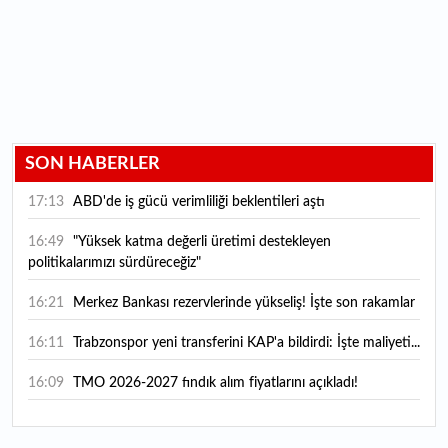
SON HABERLER
17:13
ABD'de iş gücü verimliliği beklentileri aştı
16:49
"Yüksek katma değerli üretimi destekleyen
politikalarımızı sürdüreceğiz"
16:21
Merkez Bankası rezervlerinde yükseliş! İşte son rakamlar
16:11
Trabzonspor yeni transferini KAP'a bildirdi: İşte maliyeti...
16:09
TMO 2026-2027 fındık alım fiyatlarını açıkladı!
15:59
Bankacılık sektörünün toplam mevduatı geriledi