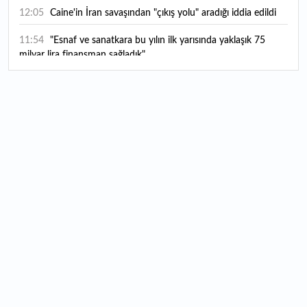
12:05
Caine'in İran savaşından "çıkış yolu" aradığı iddia edildi
11:54
"Esnaf ve sanatkara bu yılın ilk yarısında yaklaşık 75
milyar lira finansman sağladık"
11:52
Yaratıcılık ve ticaret bir araya geldi: İşte İstanbul'un yeni
girişimcilik alanı
11:35
Alarko Holding'den stratejik satın alma: Carrier'ın
paylarının tamamını devralıyor
11:34
Turizmcilerin yüzünü güldüren hareketlilik: Festival
bölgeye canlılık getirdi
11:23
Küresel piyasalarda yeni haftada takip edilecek 4 gelişme
hangileri olacak?
11:05
Borsada bu hafta en çok kazandıran ve kaybettiren 3
hisse