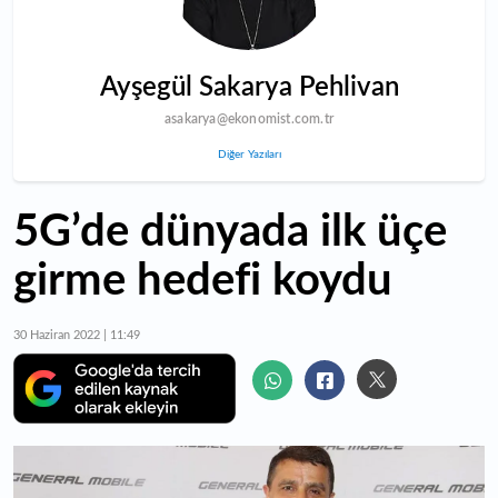
Ayşegül Sakarya Pehlivan
asakarya@ekonomist.com.tr
Diğer Yazıları
5G’de dünyada ilk üçe
girme hedefi koydu
30 Haziran 2022 | 11:49