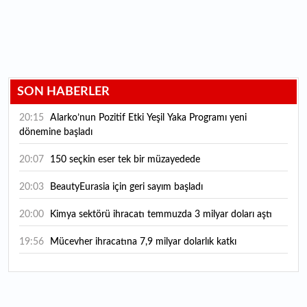
SON HABERLER
20:15
Alarko’nun Pozitif Etki Yeşil Yaka Programı yeni
dönemine başladı
20:07
150 seçkin eser tek bir müzayedede
20:03
BeautyEurasia için geri sayım başladı
20:00
Kimya sektörü ihracatı temmuzda 3 milyar doları aştı
19:56
Mücevher ihracatına 7,9 milyar dolarlık katkı
18:21
Güç elektroniğinde küresel oyun kurucu olmayı
hedefliyor