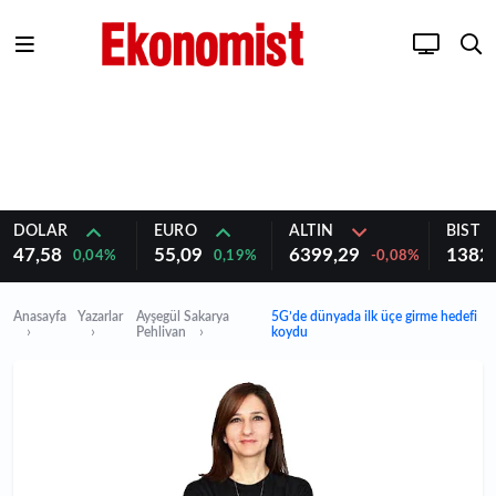
DOLAR
EURO
ALTIN
BIST 1
47,58
55,09
6399,29
1382
0,04%
0,19%
-0,08%
Anasayfa
Yazarlar
Ayşegül Sakarya
5G’de dünyada ilk üçe girme hedefi
Pehlivan
koydu