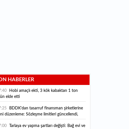
ON HABERLER
7:40
Hobi amaçlı ekti, 3 kök kabaktan 1 ton
ün elde etti
7:25
BDDK'dan tasarruf finansman şirketlerine
ni düzenleme: Sözleşme limitleri güncellendi,
ni kurallar yürürlüğe girdi
7:00
Tarlaya ev yapma şartları değişti: Bağ evi ve