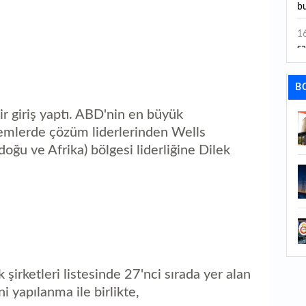
bu
1
sa
1
B
dı
bir giriş yaptı. ABD'nin en büyük
1
şlemlerde çözüm liderlerinden Wells
ta
ğu ve Afrika) bölgesi liderliğine Dilek
1
y
1
Sa
1
1
irketleri listesinde 27'nci sırada yer alan
aç
i yapılanma ile birlikte,