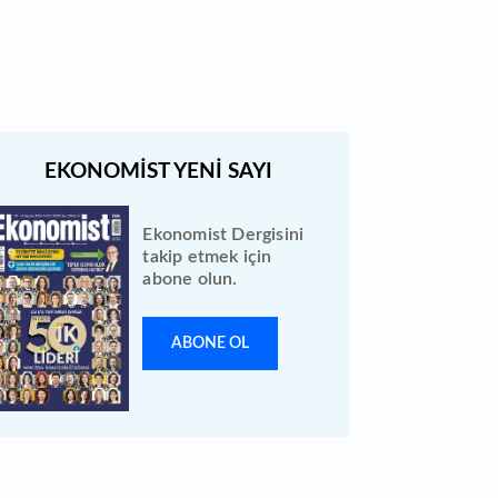
açıklandı: Bireysele kaç lot verdi?
Ekonomist Dergisini
takip etmek için
abone olun.
ABONE OL