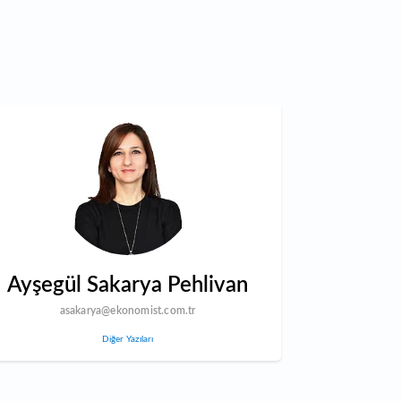
Ayşegül Sakarya Pehlivan
asakarya@ekonomist.com.tr
Diğer Yazıları