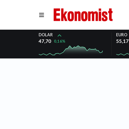
DOLAR
EURO
47,70
55,17
0,16%