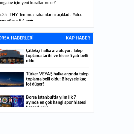
ngalov için yeni kurallar neler?
6:35
THY Temmuz rakamlarını açıkladı: Yolcu
yısı yüzde 5,4 arttı
6:27
Piyasaların beklediği veri geldi: ABD tarım
ORSA HABERLERİ
KAP HABER
şı istihdam rakamları açıklandı
Çitlekçi halka arz oluyor: Talep
6:24
Çitlekçi halka arz oluyor: Talep toplama
toplama tarihi ve hisse fiyatı belli
rihi ve hisse fiyatı belli oldu
oldu
6:10
ABD Başkanı Trump, İran'ın anlaşma
Türker VEYAŞ halka arzında talep
apmak istediğini savundu
toplama belli oldu: Bireysele kaç
lot düşer?
6:04
Boğaz’ın kıtaları birleştiren ruhu Memorial
nat Galerilerinde
Borsa İstanbul’da yılın ilk 7
ayında en çok hangi spor hissesi
6:01
Hafta sonu hava nasıl olacak?
kazandırdı?
6:00
Burgan Bank ilk yarı finansal sonuçlarını
Yabancı yatırımcı hissede satışa
ıkladı
döndü