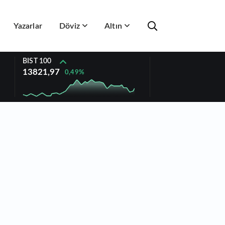
Yazarlar
Döviz
Altın
BIST 100
13821,97
0,49%