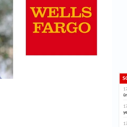
S
1
ür
1
ye
ye
1