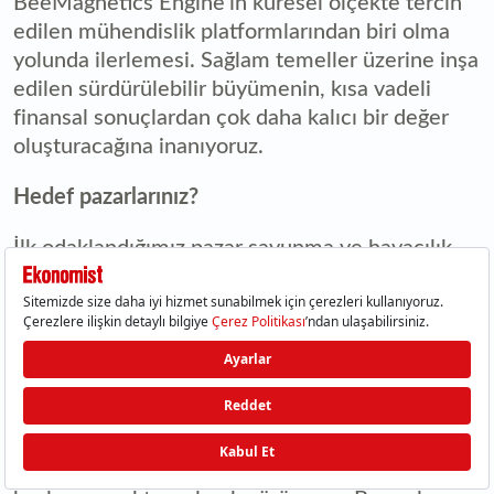
BeeMagnetics Engine'in küresel ölçekte tercih
edilen mühendislik platformlarından biri olma
yolunda ilerlemesi. Sağlam temeller üzerine inşa
edilen sürdürülebilir büyümenin, kısa vadeli
finansal sonuçlardan çok daha kalıcı bir değer
oluşturacağına inanıyoruz.
Hedef pazarlarınız?
İlk odaklandığımız pazar savunma ve havacılık.
Bunun temel nedeni, bu sektörlerde tasarım
doğruluğu, güvenilirlik ve sistem performansına
ilişkin beklentilerin en yüksek seviyede olması.
Bu ölçekte geliştirilen bir mühendislik
platformunun oluşturduğu değer, doğal olarak
diğer endüstrilere de taşınabiliyor.
Bu nedenle savunma ve havacılığı stratejik bir