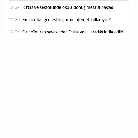
12:37
Kırtasiye sektöründe okula dönüş mesaisi başladı
12:20
En çok hangi meslek grubu internet kullanıyor?
12:05
Caine'in İran savaşından "çıkış yolu" aradığı iddia edildi
11:54
"Esnaf ve sanatkara bu yılın ilk yarısında yaklaşık 75
milyar lira finansman sağladık"
11:52
Yaratıcılık ve ticaret bir araya geldi: İşte İstanbul'un yeni
girişimcilik alanı
11:35
Alarko Holding'den stratejik satın alma: Carrier'ın
paylarının tamamını devralıyor
11:34
Turizmcilerin yüzünü güldüren hareketlilik: Festival
bölgeye canlılık getirdi
11:23
Küresel piyasalarda yeni haftada takip edilecek 4 gelişme
hangileri olacak?