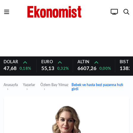
DOLAR
EURO
ALTIN
BIST 1
47,68
55,13
6607,26
1382
0,18%
0,32%
0,00%
Anasayfa
Yazarlar
Özlem Bay Yılmaz
Bebek ve hasta bezi pazarına hızlı
girdi