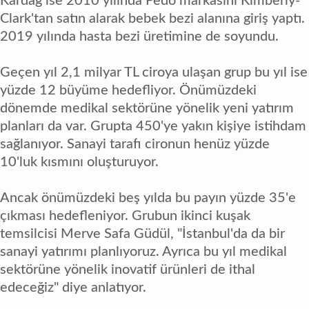
Kardağ ise 2010 yılında Pedo markasını Kimberly-
Clark'tan satın alarak bebek bezi alanına giriş yaptı.
2019 yılında hasta bezi üretimine de soyundu.
Geçen yıl 2,1 milyar TL ciroya ulaşan grup bu yıl ise
yüzde 12 büyüme hedefliyor. Önümüzdeki
dönemde medikal sektörüne yönelik yeni yatırım
planları da var. Grupta 450'ye yakın kişiye istihdam
sağlanıyor. Sanayi tarafı cironun henüz yüzde
10'luk kısmını oluşturuyor.
Ancak önümüzdeki beş yılda bu payın yüzde 35'e
çıkması hedefleniyor. Grubun ikinci kuşak
temsilcisi Merve Safa Güdül, "İstanbul'da da bir
sanayi yatırımı planlıyoruz. Ayrıca bu yıl medikal
sektörüne yönelik inovatif ürünleri de ithal
edeceğiz" diye anlatıyor.