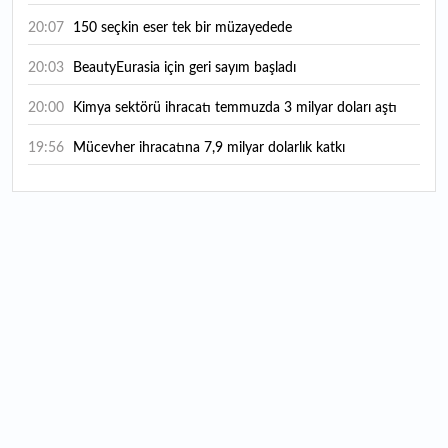
20:07
150 seçkin eser tek bir müzayedede
20:03
BeautyEurasia için geri sayım başladı
20:00
Kimya sektörü ihracatı temmuzda 3 milyar doları aştı
19:56
Mücevher ihracatına 7,9 milyar dolarlık katkı
18:21
Güç elektroniğinde küresel oyun kurucu olmayı
hedefliyor
17:38
ABD'den 125 milyar dolarlık tahvil ihracı: İhale takvimi
açıklandı
16:55
Malta bayraklı dev kruvaziyer Marmaris'te: Binlerce
turist ilçeye geldi
16:44
Şeftali fiyatları 1 günde yarıya düştü: İşte nedeni...
16:22
Fatih'te tarihin izleri korunuyor: Osmanlı hazireleri
restore ediliyor