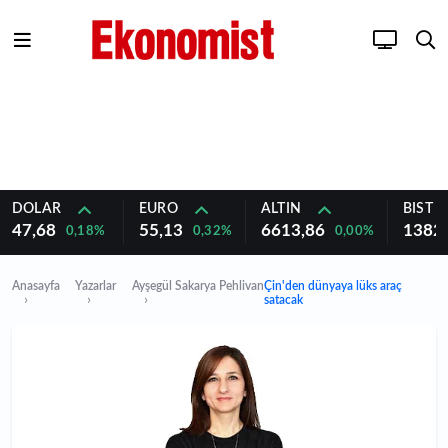
DOLAR
EURO
ALTIN
BIST 1
47,68
55,13
6613,86
1382
0,18%
0,32%
0,00%
Anasayfa
Yazarlar
Ayşegül Sakarya Pehlivan
Çin'den dünyaya lüks araç
satacak