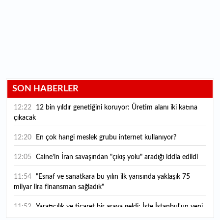
SON HABERLER
12:22
12 bin yıldır genetiğini koruyor: Üretim alanı iki katına
çıkacak
12:20
En çok hangi meslek grubu internet kullanıyor?
12:05
Caine'in İran savaşından "çıkış yolu" aradığı iddia edildi
11:54
"Esnaf ve sanatkara bu yılın ilk yarısında yaklaşık 75
milyar lira finansman sağladık"
11:52
Yaratıcılık ve ticaret bir araya geldi: İşte İstanbul'un yeni
girişimcilik alanı