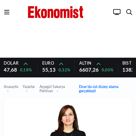
DOLAR
EURO
ALTIN
BIST 1
47,68
55,13
6607,26
1382
0,18%
0,32%
0,00%
Anasayfa
Yazarlar
Ayşegül Sakarya
Dow’da üst düzey atama
Pehlivan
gerçekleşti