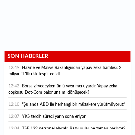
SON HABERLER
12:49
Hazine ve Maliye Bakanlığından yapay zeka hamlesi: 2
milyar TL'lik risk tespit edildi
12:42
Borsa zirvedeyken ünlü yatırımcı uyardı: Yapay zeka
coşkusu Dot-Com balonuna mı dönüşecek?
12:10
"Şu anda ABD ile herhangi bir müzakere yürütmüyoruz"
12:07
YKS tercih süreci yarın sona eriyor
12:04
TSE 129 personel alacak: Başvurular ne zaman başlıyor?