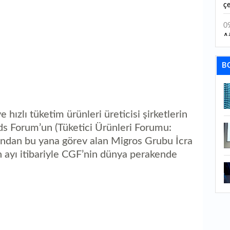
çe
20
0
Ağ
0
B
so
1
1
ızlı tüketim ürünleri üreticisi şirketlerin
po
s Forum’un (Tüketici Ürünleri Forumu:
ndan bu yana görev alan Migros Grubu İcra
1
s
n ayı itibariyle CGF’nin dünya perakende
1
İş
1
aç