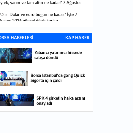
yrek, yarım ve tam altın ne kadar? 7 Ağustos
26 güncel altın fiyatları
9:25
Dolar ve euro bugün ne kadar? İşte 7
ustos 2026 güncel döviz kurları
9:18
Albaraka Türk 2026 yılı ilk yarı finansal
ORSA HABERLERİ
KAP HABER
nuçlarını KAP'a bildirdi
7:13
ABD'de iş gücü verimliliği beklentileri aştı
Yabancı yatırımcı hissede
satışa döndü
6:49
"Yüksek katma değerli üretimi destekleyen
litikalarımızı sürdüreceğiz"
Borsa İstanbul'da gong Quick
Sigorta için çaldı
6:21
Merkez Bankası rezervlerinde yükseliş! İşte
on rakamlar
SPK 4 şirketin halka arzını
6:11
Trabzonspor yeni transferini KAP'a bildirdi:
onayladı
te maliyeti...
6:09
TMO 2026-2027 fındık alım fiyatlarını
Borsada hisseleri yüzde 375
ıkladı!
yükselmişti: Şirketin çoğunluk
hisselerinin devri için masaya