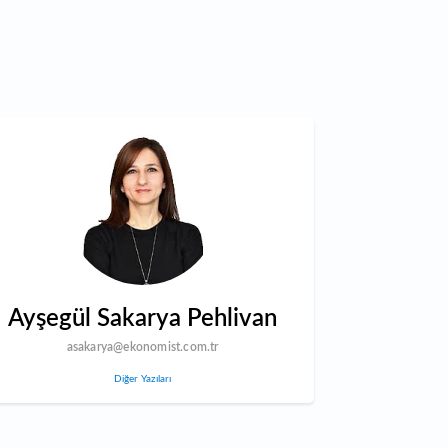
Ayşegül Sakarya Pehlivan
asakarya@ekonomist.com.tr
Diğer Yazıları