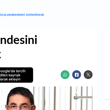
ünya perakendesini yönlendirecek
ndesini
k