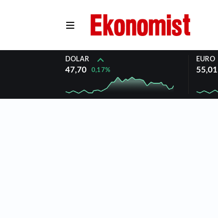
DOLAR
EURO
47,70
55,01
0,17%