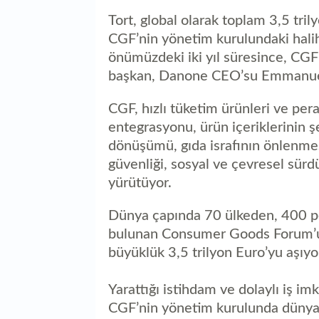
Tort, global olarak toplam 3,5 tri
CGF’nin yönetim kurulundaki haliha
önümüzdeki iki yıl süresince, CGF’n
başkan, Danone CEO’su Emmanuel F
CGF, hızlı tüketim ürünleri ve per
entegrasyonu, ürün içeriklerinin şe
dönüşümü, gıda israfının önlenmesi
güvenliği, sosyal ve çevresel sürdü
yürütüyor.
Dünya çapında 70 ülkeden, 400 per
bulunan Consumer Goods Forum’un ü
büyüklük 3,5 trilyon Euro’yu aşıyo
Yarattığı istihdam ve dolaylı iş im
CGF’nin yönetim kurulunda dünya