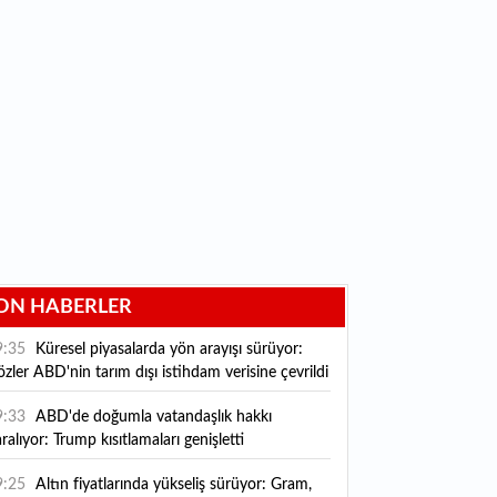
ON HABERLER
9:35
Küresel piyasalarda yön arayışı sürüyor:
zler ABD'nin tarım dışı istihdam verisine çevrildi
9:33
ABD'de doğumla vatandaşlık hakkı
ralıyor: Trump kısıtlamaları genişletti
9:25
Altın fiyatlarında yükseliş sürüyor: Gram,