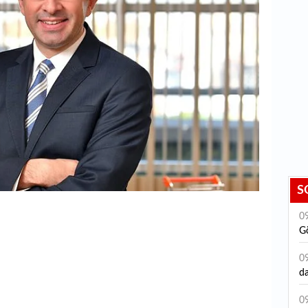
S
0
Gö
0
da
0