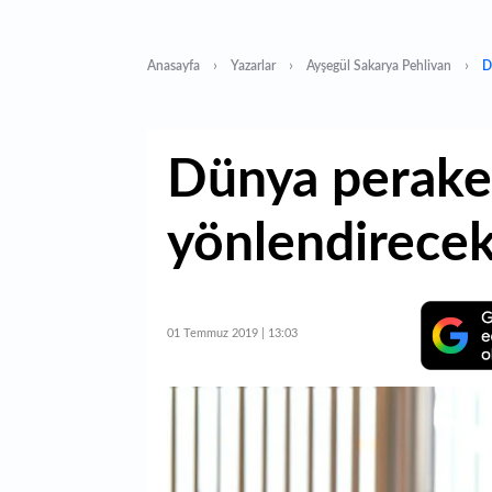
Anasayfa
Yazarlar
Ayşegül Sakarya Pehlivan
D
Dünya perake
yönlendirece
01 Temmuz 2019 | 13:03