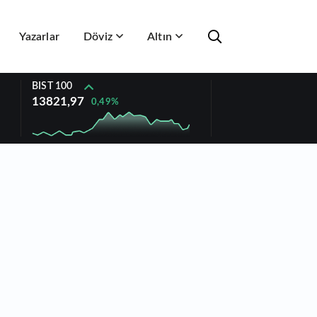
Yazarlar
Döviz
Altın
BIST 100
13821,97
0,49%