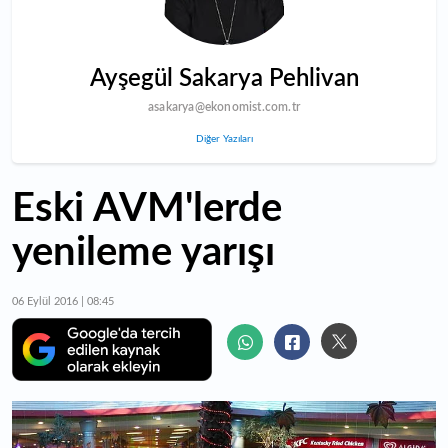
Ayşegül Sakarya Pehlivan
asakarya@ekonomist.com.tr
Diğer Yazıları
Eski AVM'lerde
yenileme yarışı
06 Eylül 2016 | 08:45