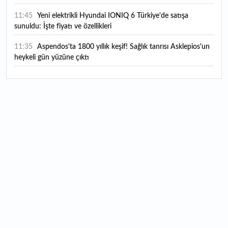
11:45
Yeni elektrikli Hyundai IONIQ 6 Türkiye'de satışa
sunuldu: İşte fiyatı ve özellikleri
11:35
Aspendos'ta 1800 yıllık keşif! Sağlık tanrısı Asklepios'un
heykeli gün yüzüne çıktı
11:03
2026-ÖZYES giriş belgeleri erişime açıldı
10:57
Türk Telekom'dan bilanço değerlendirmesi var
10:56
4A, 4B emekli maaşı zam farkı ödeme tarihi 2026:
Emekli zam farkı ne zaman yatacak? Emekli maaşı sorgulama
ekranı
10:27
Koç Holding 2026 yılı ilk yarı finansal sonuçlarını açıkladı
10:16
ARD Grup Bilişim 37,1 Milyon TL’lik sipariş aldı
10:10
Bütçeden Ar-Ge'ye ayrılan kaynak artıyor: 2025 verileri
açıklandı