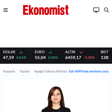
DOLAR
EURO
ALTIN
BIST 1
47,59
55,04
6459,17
1382
0,06%
0,08%
-0,08%
Anasayfa
Yazarlar
Ayşegül Sakarya Pehlivan
Eski AVM'lerde yenileme yarışı