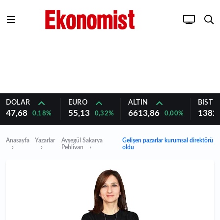
DOLAR
EURO
ALTIN
BIST 1
47,68
55,13
6613,86
1382
0,18%
0,32%
0,00%
Anasayfa
Yazarlar
Ayşegül Sakarya
Gelişen pazarlar kurumsal direktörü
Pehlivan
oldu