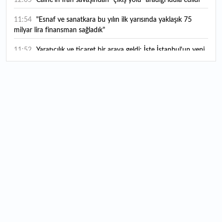
11:54
"Esnaf ve sanatkara bu yılın ilk yarısında yaklaşık 75
milyar lira finansman sağladık"
11:52
Yaratıcılık ve ticaret bir araya geldi: İşte İstanbul'un yeni
girişimcilik alanı
11:35
Alarko Holding'den stratejik satın alma: Carrier'ın
paylarının tamamını devralıyor
11:34
Turizmcilerin yüzünü güldüren hareketlilik: Festival
bölgeye canlılık getirdi
11:23
Küresel piyasalarda yeni haftada takip edilecek 4 gelişme
hangileri olacak?
11:05
Borsada bu hafta en çok kazandıran ve kaybettiren 3
hisse
11:00
AB'nin AR-GE bütçesi dikkat çekti: 130,2 milyar euroluk
kaynak