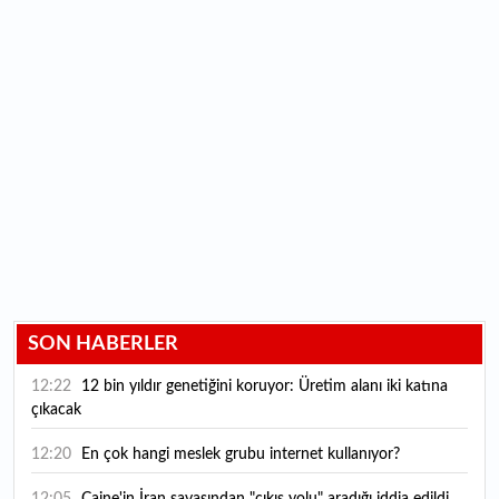
SON HABERLER
12:22
12 bin yıldır genetiğini koruyor: Üretim alanı iki katına
çıkacak
12:20
En çok hangi meslek grubu internet kullanıyor?
12:05
Caine'in İran savaşından "çıkış yolu" aradığı iddia edildi