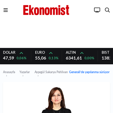
DOLAR
EURO
ALTIN
BIST 1
47,59
55,06
6341,61
1382
0,06%
0,13%
0,00%
Anasayfa
Yazarlar
Ayşegül Sakarya Pehlivan
Generali’de yapılanma sürüyor